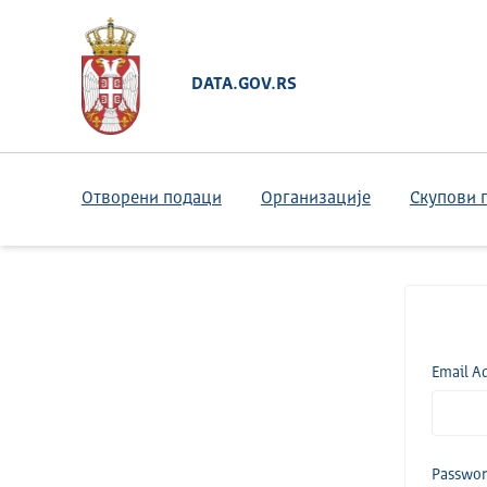
DATA.GOV.RS
Отворени подаци
Организације
Скупови 
Email A
Passwo