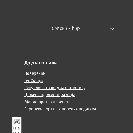
Други портали
Повереник
ГеоСрбија
Републички завод за статистику
Циљеви одрживог развоја
Министарство просвете
Европски портал отворених података