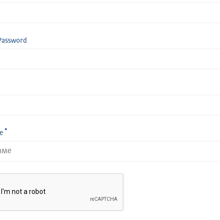
Password
е