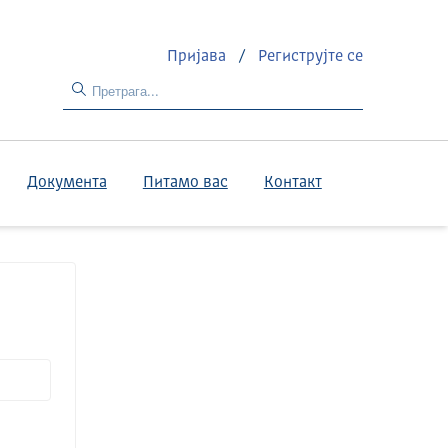
Пријава
/
Региструјте се
Документа
Питамо вас
Контакт