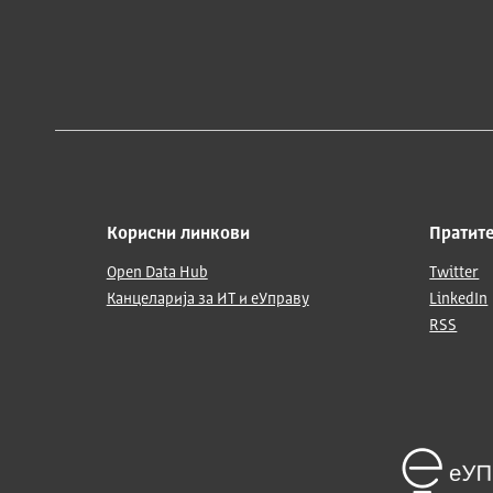
Корисни линкови
Пратите
Open Data Hub
Twitter
Канцеларија за ИТ и еУправу
LinkedIn
RSS