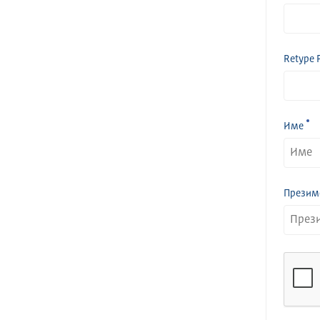
Retype 
Име
Презим