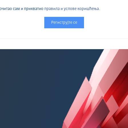
очитао сам и прихватио
правила и услове коришћења.
Региструјте се