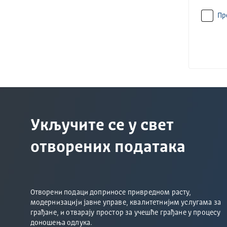
Пр
Укључите се у свет
отворених података
Отворени подаци доприносе привредном расту,
модернизацији јавне управе, квалитетнијим услугама за
грађане, и отварају простор за учешће грађане у процесу
доношења одлука.