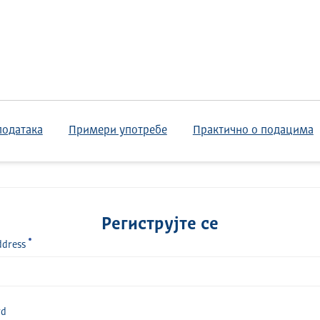
података
Примери употребе
Практично о подацима
Региструјте се
ddress
rd