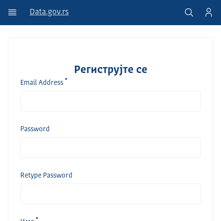
Data.gov.rs
Региструјте се
Email Address
Password
Retype Password