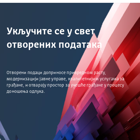
Укључите се у свет
отворених података
Отворени подаци доприносе привредном расту,
модернизацији јавне управе, квалитетнијим услугама за
грађане, и отварају простор за учешће грађане у процесу
доношења одлука.