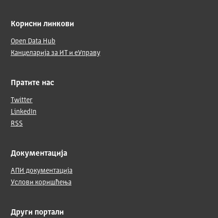
Корисни линкови
Open Data Hub
Канцеларија за ИТ и еУправу
Пратите нас
Twitter
LinkedIn
RSS
Документација
АПИ документација
Услови коришћења
Други портали