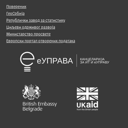
Повереник
ГеоСрбија
Републички завод за статистику
Циљеви одрживог развоја
Министарство просвете
Европски портал отворених података