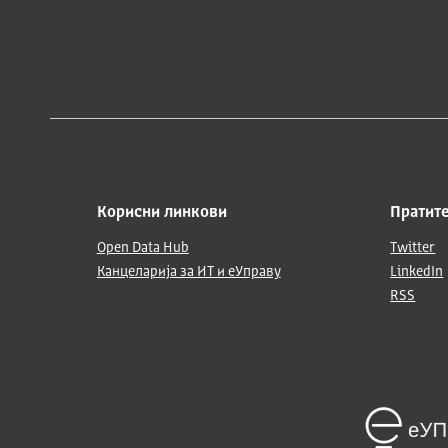
Корисни линкови
Пратите
Open Data Hub
Twitter
Канцеларија за ИТ и еУправу
LinkedIn
RSS