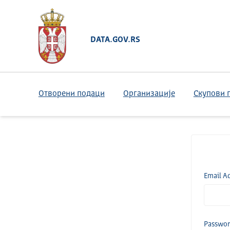
DATA.GOV.RS
Отворени подаци
Организације
Скупови 
Email A
Passwo