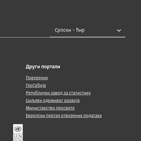
Други портали
Повереник
ГеоСрбија
Републички завод за статистику
Циљеви одрживог развоја
Министарство просвете
Европски портал отворених података