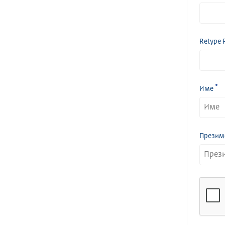
Retype 
Име
Презим