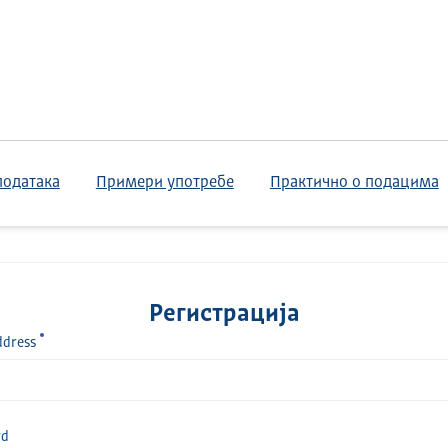
података
Примери употребе
Практично о подацима
Регистрација
ddress
rd