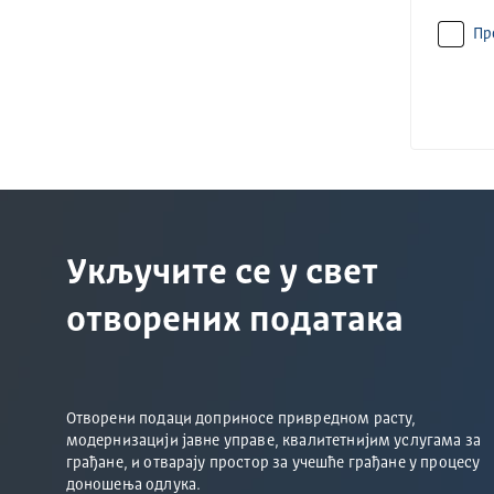
Пр
Укључите се у свет
отворених података
Отворени подаци доприносе привредном расту,
модернизацији јавне управе, квалитетнијим услугама за
грађане, и отварају простор за учешће грађане у процесу
доношења одлука.