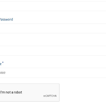
Password
е