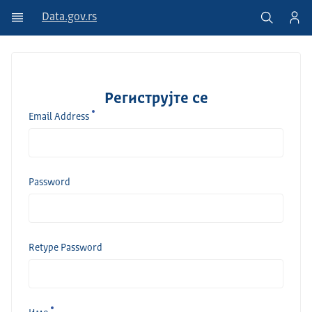
Data.gov.rs
Региструјте се
Email Address
Password
Retype Password