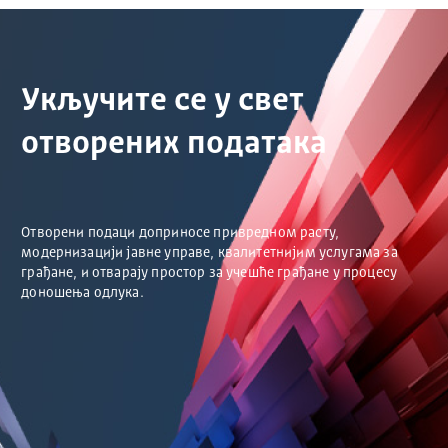
Укључите се у свет
отворених података
Отворени подаци доприносе привредном расту,
модернизацији јавне управе, квалитетнијим услугама за
грађане, и отварају простор за учешће грађане у процесу
доношења одлука.