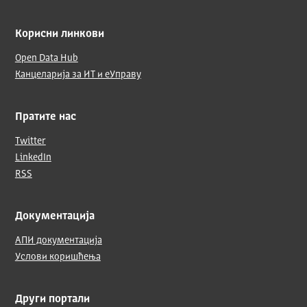
Корисни линкови
Open Data Hub
Канцеларија за ИТ и еУправу
Пратите нас
Twitter
LinkedIn
RSS
Документација
АПИ документација
Услови коришћења
Други портали