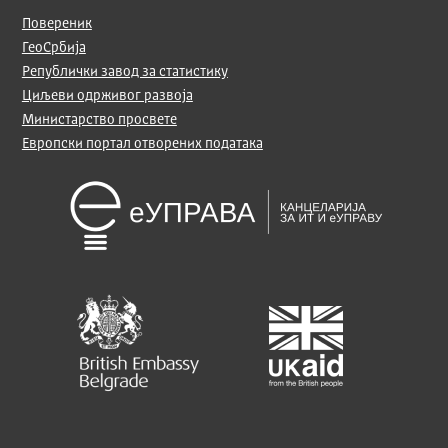
Повереник
ГеоСрбија
Републички завод за статистику
Циљеви одрживог развоја
Министарство просвете
Европски портал отворених података