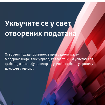
Укључите се у свет
отворених података
Отворени подаци доприносе привредном расту,
модернизацији јавне управе, квалитетнијим услугама за
грађане, и отварају простор за учешће грађане у процесу
доношења одлука.