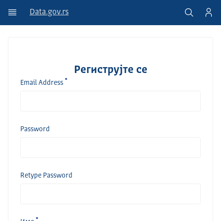
Data.gov.rs
Региструјте се
Email Address
Password
Retype Password