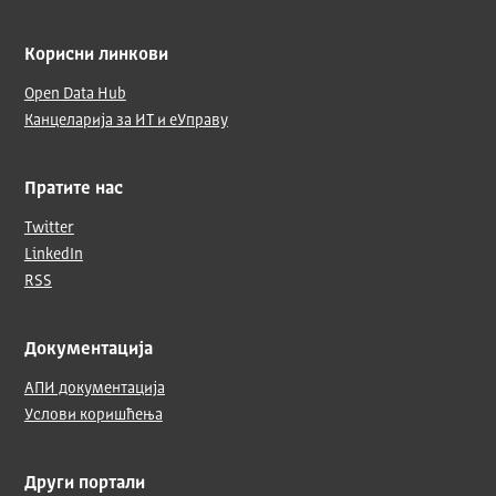
Корисни линкови
Open Data Hub
Канцеларија за ИТ и еУправу
Пратите нас
Twitter
LinkedIn
RSS
Документација
АПИ документација
Услови коришћења
Други портали