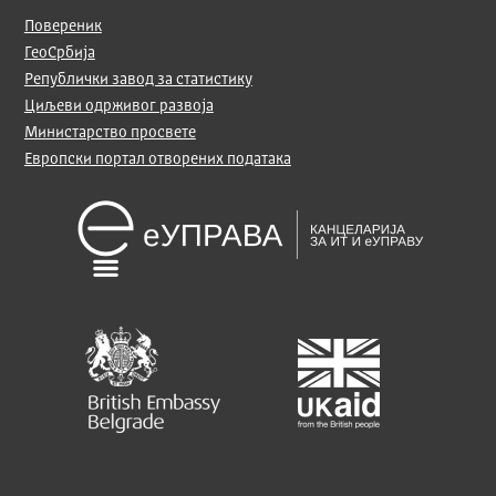
Повереник
ГеоСрбија
Републички завод за статистику
Циљеви одрживог развоја
Министарство просвете
Европски портал отворених података