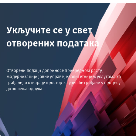
Укључите се у свет
отворених података
Отворени подаци доприносе привредном расту,
модернизацији јавне управе, квалитетнијим услугама за
грађане, и отварају простор за учешће грађане у процесу
доношења одлука.