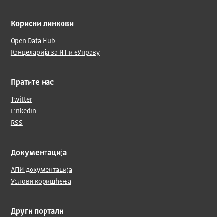
Корисни линкови
Open Data Hub
Канцеларија за ИТ и еУправу
Пратите нас
Twitter
LinkedIn
RSS
Документација
АПИ документација
Услови коришћења
Други портали