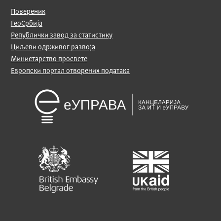
Повереник
ГеоСрбија
Републички завод за статистику
Циљеви одрживог развоја
Министарство просвете
Европски портал отворених података