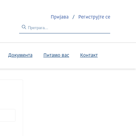
Пријава
/
Региструјте се
Документа
Питамо вас
Контакт