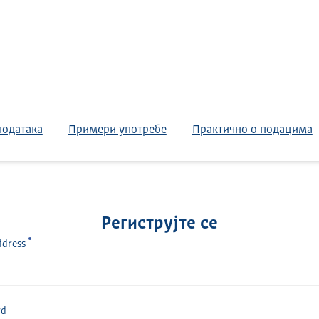
података
Примери употребе
Практично о подацима
Региструјте се
ddress
rd