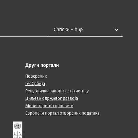
Други портали
Повереник
ГеоСрбија
Републички завод за статистику
Циљеви одрживог развоја
Министарство просвете
Европски портал отворених података