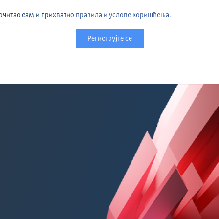
очитао сам и прихватио
правила и услове коришћења.
Региструјте се