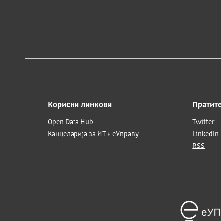
Корисни линкови
Пратите
Open Data Hub
Twitter
Канцеларија за ИТ и еУправу
LinkedIn
RSS