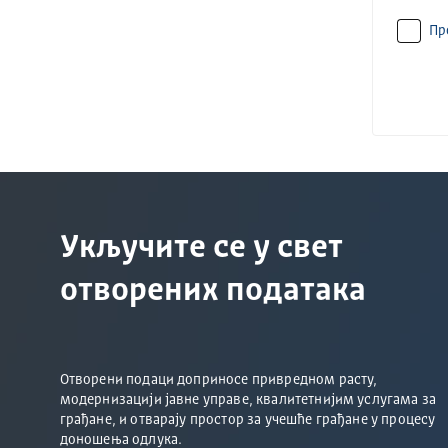
Пр
Укључите се у свет
отворених података
Отворени подаци доприносе привредном расту,
модернизацији јавне управе, квалитетнијим услугама за
грађане, и отварају простор за учешће грађане у процесу
доношења одлука.