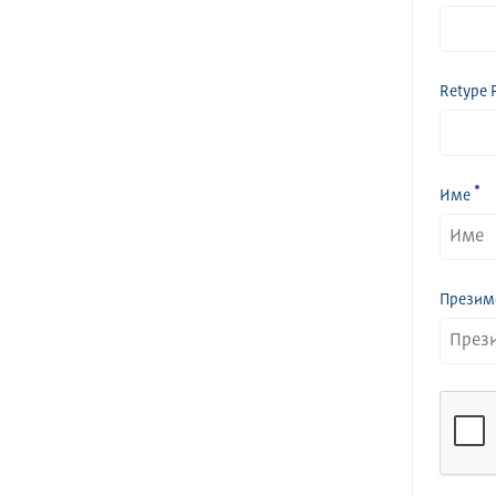
Retype 
Име
Презим