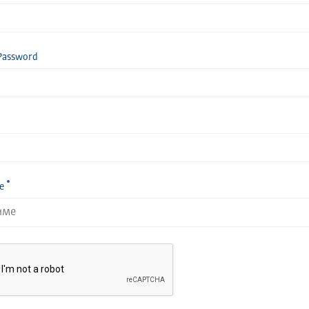
Password
е