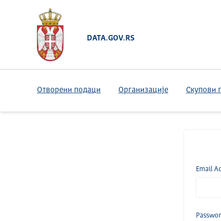
DATA.GOV.RS
Отворени подаци
Организације
Скупови 
Email A
Passwo