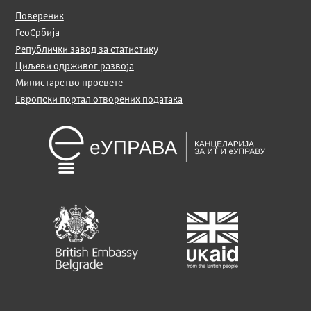
Повереник
ГеоСрбија
Републички завод за статистику
Циљеви одрживог развоја
Министарство просвете
Европски портал отворених података