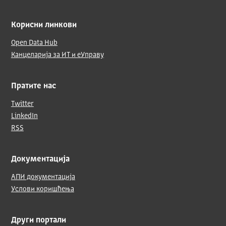
Корисни линкови
Open Data Hub
Канцеларија за ИТ и еУправу
Пратите нас
Twitter
LinkedIn
RSS
Документација
АПИ документација
Услови коришћења
Други портали