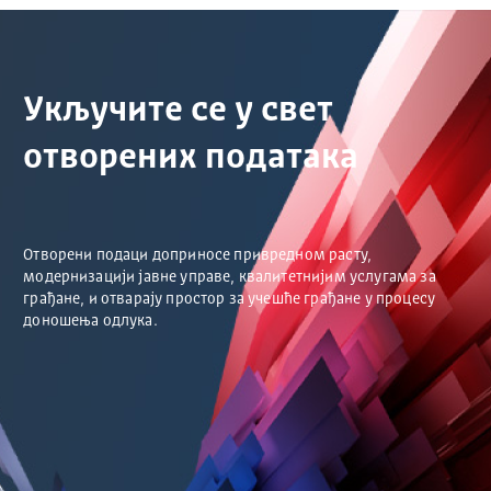
Укључите се у свет
отворених података
Отворени подаци доприносе привредном расту,
модернизацији јавне управе, квалитетнијим услугама за
грађане, и отварају простор за учешће грађане у процесу
доношења одлука.