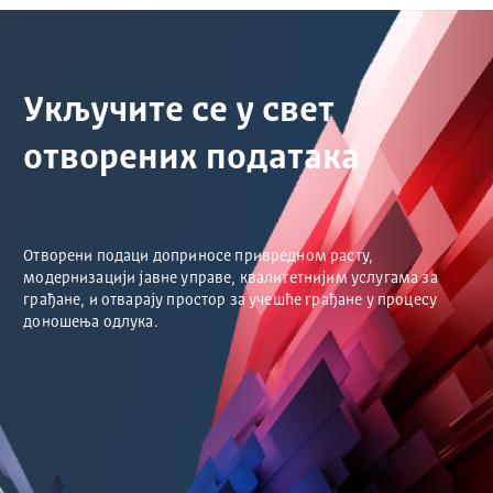
Укључите се у свет
отворених података
Отворени подаци доприносе привредном расту,
модернизацији јавне управе, квалитетнијим услугама за
грађане, и отварају простор за учешће грађане у процесу
доношења одлука.