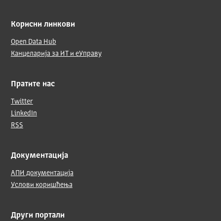
Корисни линкови
Open Data Hub
Канцеларија за ИТ и еУправу
Пратите нас
Twitter
LinkedIn
RSS
Документација
АПИ документација
Услови коришћења
Други портали