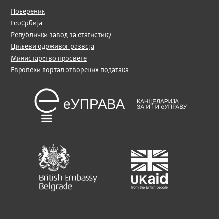
Повереник
ГеоСрбија
Републички завод за статистику
Циљеви одрживог развоја
Министарство просвете
Европски портал отворених података