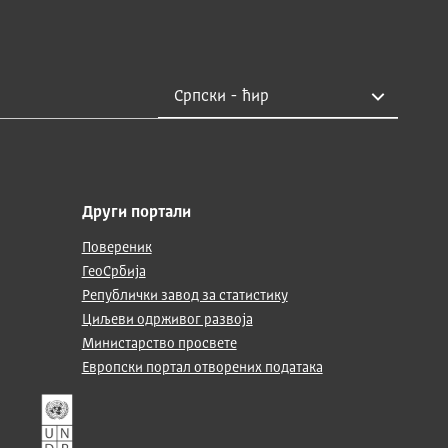
Други портали
Повереник
ГеоСрбија
Републички завод за статистику
Циљеви одрживог развоја
Министарство просвете
Европски портал отворених података