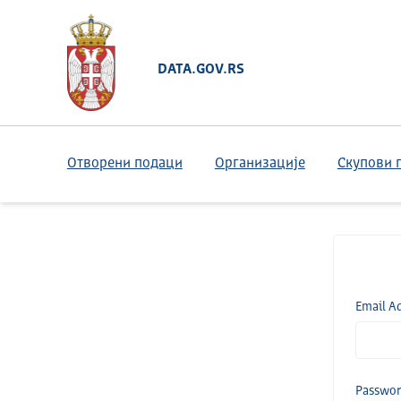
DATA.GOV.RS
Отворени подаци
Организације
Скупови 
Email A
Passwo