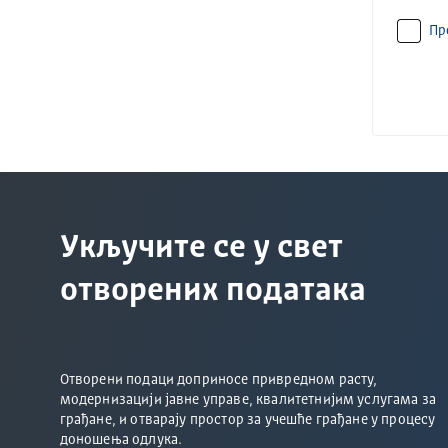
Пр
Укључите се у свет
отворених података
Отворени подаци доприносе привредном расту,
модернизацији јавне управе, квалитетнијим услугама за
грађане, и отварају простор за учешће грађане у процесу
доношења одлука.