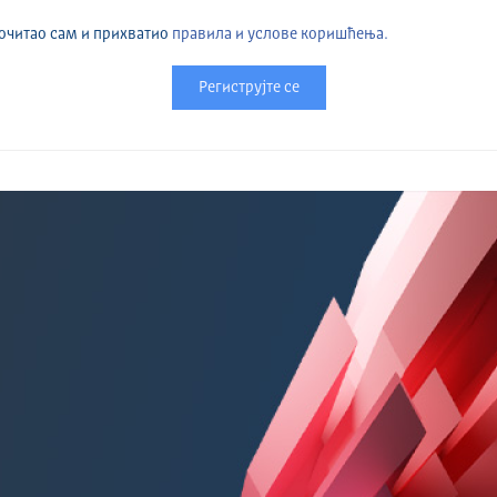
очитао сам и прихватио
правила и услове коришћења.
Региструјте се