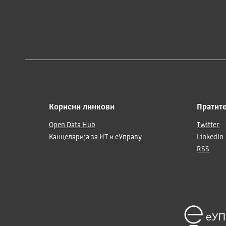
Корисни линкови
Пратите
Open Data Hub
Twitter
Канцеларија за ИТ и еУправу
LinkedIn
RSS