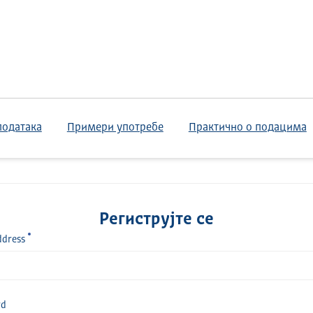
података
Примери употребе
Практично о подацима
Региструјте се
ddress
rd