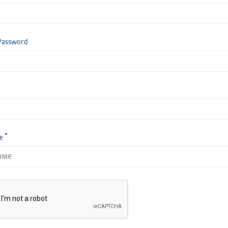
Password
е