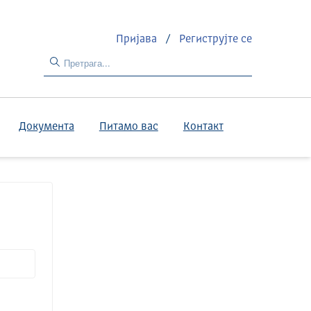
Пријава
/
Региструјте се
Документа
Питамо вас
Контакт