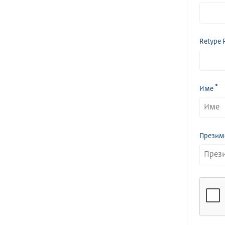
Retype 
Име
Презим