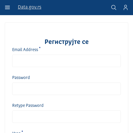
Data.gov.rs
Региструјте се
Email Address
Password
Retype Password