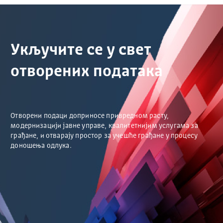
Укључите се у свет
отворених података
Отворени подаци доприносе привредном расту,
модернизацији јавне управе, квалитетнијим услугама за
грађане, и отварају простор за учешће грађане у процесу
доношења одлука.