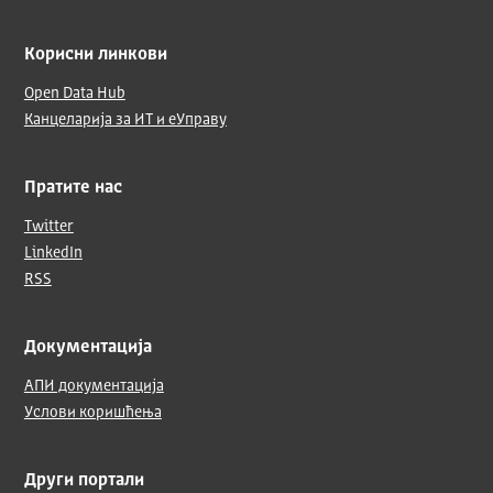
Корисни линкови
Open Data Hub
Канцеларија за ИТ и еУправу
Пратите нас
Twitter
LinkedIn
RSS
Документација
АПИ документација
Услови коришћења
Други портали