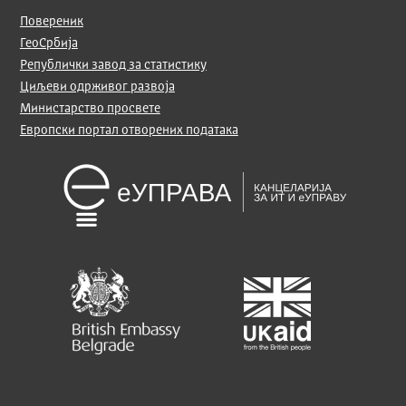
Повереник
ГеоСрбија
Републички завод за статистику
Циљеви одрживог развоја
Министарство просвете
Европски портал отворених података