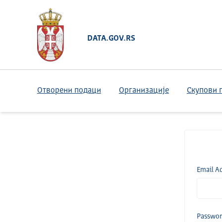
DATA.GOV.RS
Отворени подаци
Организације
Скупови 
Email A
Passwo