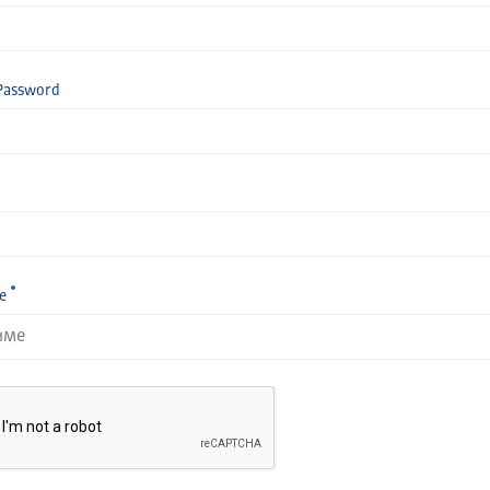
Password
е