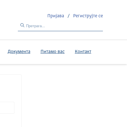
Пријава
/
Региструјте се
Документа
Питамо вас
Контакт