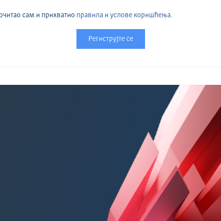
очитао сам и прихватио
правила и услове коришћења.
Региструјте се