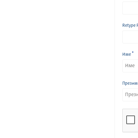
Retype 
Име
Презим