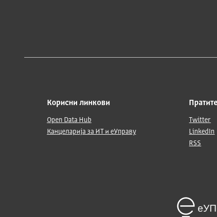
Корисни линкови
Пратите
Open Data Hub
Twitter
Канцеларија за ИТ и еУправу
LinkedIn
RSS