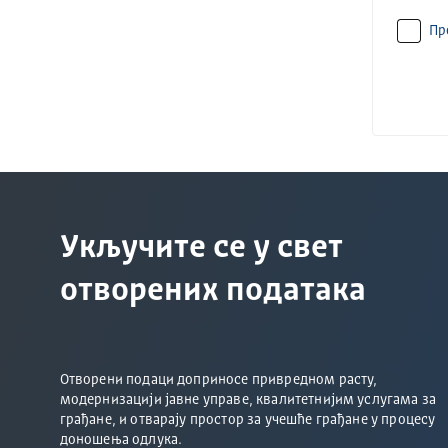
Пр
Укључите се у свет
отворених података
Отворени подаци доприносе привредном расту,
модернизацији јавне управе, квалитетнијим услугама за
грађане, и отварају простор за учешће грађане у процесу
доношења одлука.