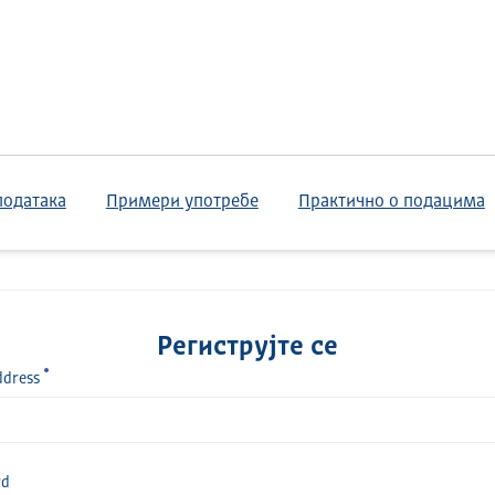
података
Примери употребе
Практично о подацима
Региструјте се
ddress
rd