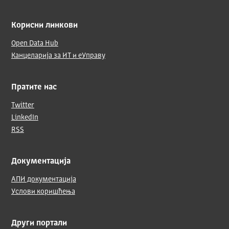
Корисни линкови
Open Data Hub
Канцеларија за ИТ и еУправу
Пратите нас
Twitter
LinkedIn
RSS
Документација
АПИ документација
Услови коришћења
Други портали