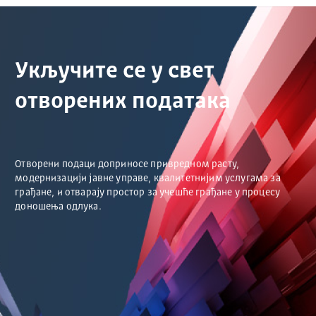
Укључите се у свет
отворених података
Отворени подаци доприносе привредном расту,
модернизацији јавне управе, квалитетнијим услугама за
грађане, и отварају простор за учешће грађане у процесу
доношења одлука.