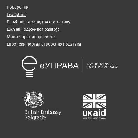
Повереник
ГеоСрбија
Републички завод за статистику
Циљеви одрживог развоја
Министарство просвете
Европски портал отворених података