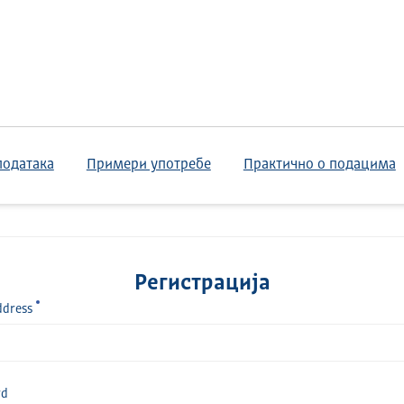
података
Примери употребе
Практично о подацима
Регистрација
ddress
rd