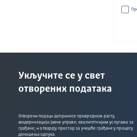
Пр
Укључите се у свет
отворених података
Отворени подаци доприносе привредном расту,
модернизацији јавне управе, квалитетнијим услугама за
грађане, и отварају простор за учешће грађане у процесу
доношења одлука.