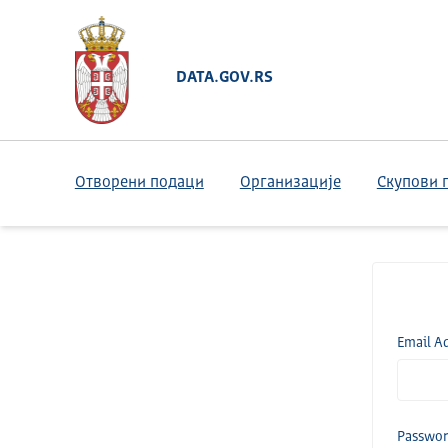
DATA.GOV.RS
Отворени подаци
Организације
Скупови 
Email A
Passwo