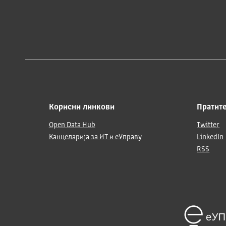
Корисни линкови
Пратите
Open Data Hub
Twitter
Канцеларија за ИТ и еУправу
LinkedIn
RSS