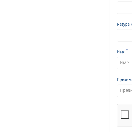
Retype 
Име
Презим