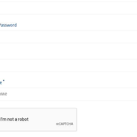
Password
е