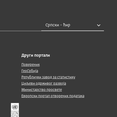
Други портали
Повереник
ГеоСрбија
Републички завод за статистику
Циљеви одрживог развоја
Министарство просвете
Европски портал отворених података