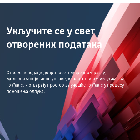
Укључите се у свет
отворених података
Отворени подаци доприносе привредном расту,
модернизацији јавне управе, квалитетнијим услугама за
грађане, и отварају простор за учешће грађане у процесу
доношења одлука.