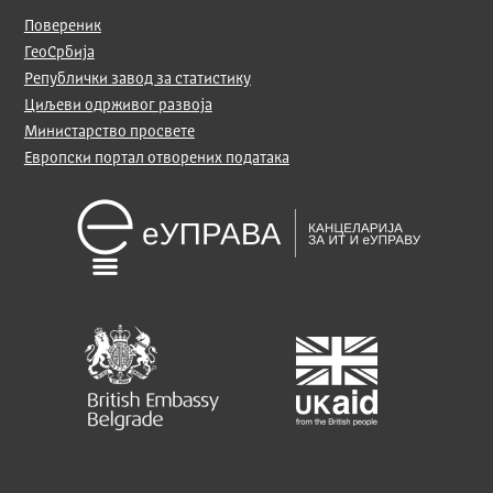
Повереник
ГеоСрбија
Републички завод за статистику
Циљеви одрживог развоја
Министарство просвете
Европски портал отворених података