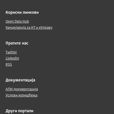
Корисни линкови
Open Data Hub
Канцеларија за ИТ и еУправу
Пратите нас
Twitter
LinkedIn
RSS
Документација
АПИ документација
Услови коришћења
Други портали