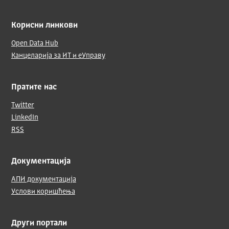
Корисни линкови
Open Data Hub
Канцеларија за ИТ и еУправу
Пратите нас
Twitter
LinkedIn
RSS
Документација
АПИ документација
Услови коришћења
Други портали