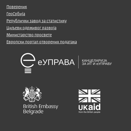
Повереник
ГеоСрбија
Републички завод за статистику
Циљеви одрживог развоја
Министарство просвете
Европски портал отворених података