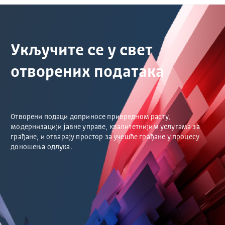
Укључите се у свет
отворених података
Отворени подаци доприносе привредном расту,
модернизацији јавне управе, квалитетнијим услугама за
грађане, и отварају простор за учешће грађане у процесу
доношења одлука.