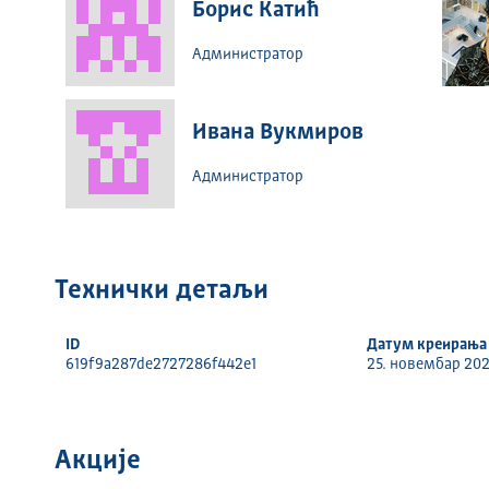
Борис Катић
Администратор
Ивана Вукмиров
Администратор
Технички детаљи
ID
Датум креирања
619f9a287de2727286f442e1
25. новембар 202
Акције