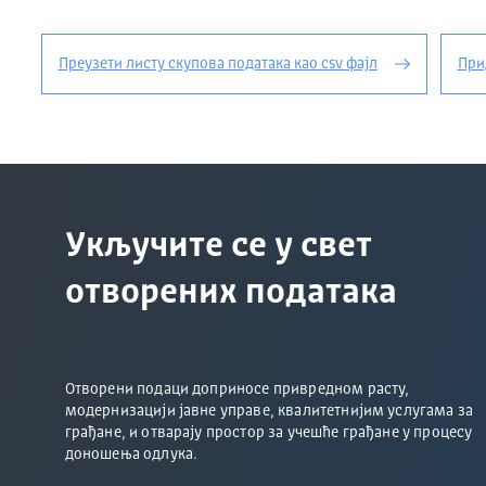
Преузети листу скупова података као csv фајл
При
Укључите се у свет
отворених података
Отворени подаци доприносе привредном расту,
модернизацији јавне управе, квалитетнијим услугама за
грађане, и отварају простор за учешће грађане у процесу
доношења одлука.