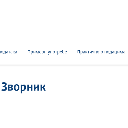
података
Примери употребе
Практично о подацима
 Зворник