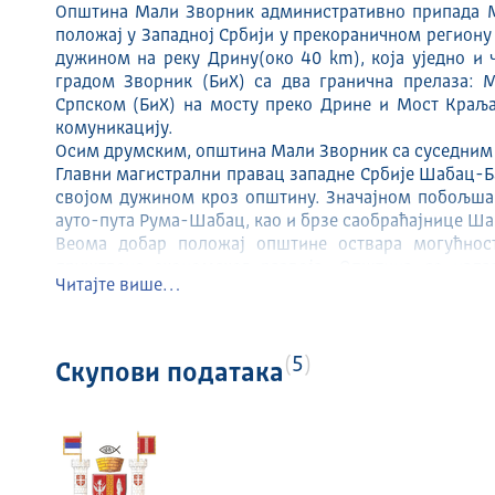
Општина Мали Зворник административно припада М
положај у Западној Србији у прекораничном региону
дужином на реку Дрину(oкo 40 km), која уједно и 
градом Зворник (БиХ) са два гранична прелаза: 
Српском (БиХ) на мосту преко Дрине и Мост Краља
комуникацију.
Осим друмским, општина Мали Зворник са суседним 
Главни магистрални правац западне Србије Шабац-Ба
својом дужином кроз општину. Значајном побољша
ауто-пута Рума-Шабац, као и брзе саобраћајнице Ш
Вeома добар положај општине оствара могућнос
друштвено-економског развоја. Општина се нала
Читајте више…
Хрватска-Србија
На територији од 184 km2 простире се 12 насеље
Катастарских општина. У обиму и саставу какав да
1955. године. Према последњем попису на подручју 
5
Скупови података