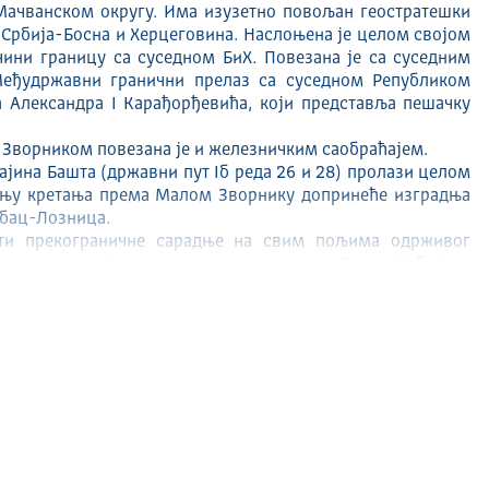
ачванском округу. Има изузетно повољан геостратешки
 Србија-Босна и Херцеговина. Наслоњена је целом својом
чини границу са суседном БиХ. Повезана је са суседним
Међудржавни гранични прелаз са суседном Републиком
 Александра I Карађорђевића, који представља пешачку
Зворником повезана је и железничким саобраћајем.
јина Башта (државни пут Iб реда 26 и 28) пролази целом
њу кретања према Малом Зворнику допринеће изградња
абац-Лозница.
ти прекограничне сарадње на свим пољима одрживог
зи у подручју прекограничне сарадње Босна-Србија и
них места организованих у 11 месних заједница и 10
нас има, општина Мали Зворник постоји од 26. септембра
општине живи 12408 становника.