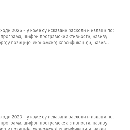
ходи 2026 - у коме су исказани расходи и издаци по:
 програма, шифри програмске активности, називу
броју позиције, економској класификацији, назив…
ходи 2023 - у коме су исказани расходи и издаци по:
 програма, шифри програмске активности, називу
броју позиције, економској класификацији, назив…