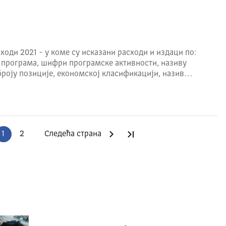
ходи 2021 - у коме су исказани расходи и издаци по:
 програма, шифри програмске активности, називу
броју позиције, економској класификацији, назив…
1
2
Следећа страна
Последња страна