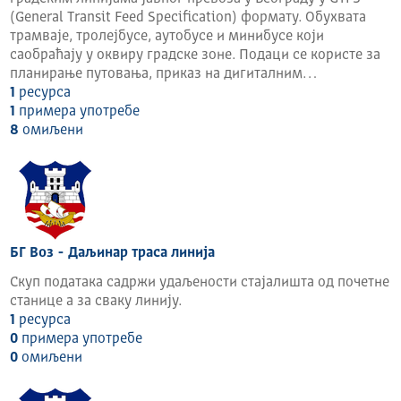
Решава у управним стварима;
(General Transit Feed Specification) формату. Обухвата
Инспекцијским надзором испитује се спровођење
трамваје, тролејбусе, аутобусе и минибусе који
закона и других прописа непосредним увидом у
саобраћају у оквиру градске зоне. Подаци се користе за
пословање и поступање правних и физичких лица;
планирање путовања, приказ на дигиталним…
Прати рад органа градске општине и врши надзор
1
ресурса
над актима градске општине;
1
примера употребе
Стара се о раду јавних служби чији је оснивач град;
8
омиљени
Подстиче и усмерава развојне послове према
плановима органа града.У оквиру Градске управе за
обављање изворних послова образују се
Секретаријати са својим унутрашњим
организационим јединицама (који се образују за
обављање изворних послова града и послова
БГ Воз - Даљинар траса линија
државне управе који су законом поверени граду) и
Скуп података садржи удаљености стајалишта од почетне
посебне организационе јединице. Начелник градске
станице а за сваку линију.
управе распоређује службенике, осим службеника
1
ресурса
на положају, и намештенике у Градској управи.
0
примера употребе
Изван организационих јединица у Градској управи
0
омиљени
постављају се помоћници
градоначелника.Организација и рад Градске управе