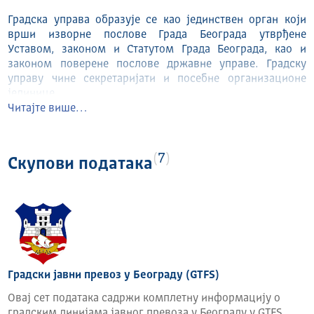
Градска управа образује се као јединствен орган који
врши изворне послове Града Београда утврђене
Уставом, законом и Статутом Града Београда, као и
законом поверене послове државне управе. Градску
управу чине секретаријати и посебне организационе
јединице.
Читајте више…
НАДЛЕЖНОСТИ ГРАДСКЕ УПРАВЕ
Учествује у планирању и обликовању послова града;
7
Прати стање у областима из свог делокруга,
Скупови података
поручава последице утврђеног стања и, зависно од
надлежности, предузима мере или предлаже
скупштини града, градоначелнику и градском већу,
доноси прописе и предузима друге мере;
Извршава законе и друге опште акте: доноси,
односно предлаже доношење прописа када је на то
законом овлашћена, решава у управним стварима и
Градски јавни превоз у Београду (GTFS)
предузима управне радње када јој је то законом
поверено, води евиденције и издаје јавне исправе
Овај сет података садржи комплетну информацију о
на основу евиденција које води;
градским линијама јавног превоза у Београду у GTFS