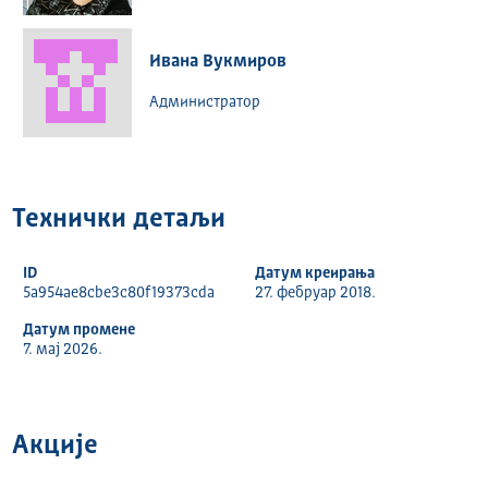
Ивана Вукмиров
Администратор
Технички детаљи
ID
Датум креирања
5a954ae8cbe3c80f19373cda
27. фебруар 2018.
Датум промене
7. мај 2026.
Акције