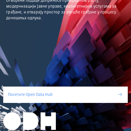
Отворени подаци доприносе привредном расту,
модернизацији јавне управе, квалитетнијим услугама за
грађане, и отварају простор за учешће грађане у процесу
доношења одлука.
Посетите Open Data Hub