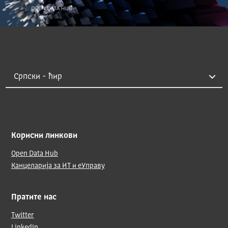
Корисни линкови
Open Data Hub
Канцеларија за ИТ и еУправу
Пратите нас
Twitter
LinkedIn