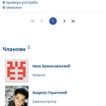
0
примера употребе
0
омиљени
Прва страна
Претходна страна
1
Следећа страна
Последња стран
3
Чланови
Иван Бранисављевић
Уредник
Андреја Глушчевић
Администратор