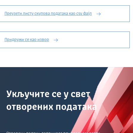
Преузети листу скупова података као csv фајл
Придружи се као извор
Укључите се у свет
отворених података