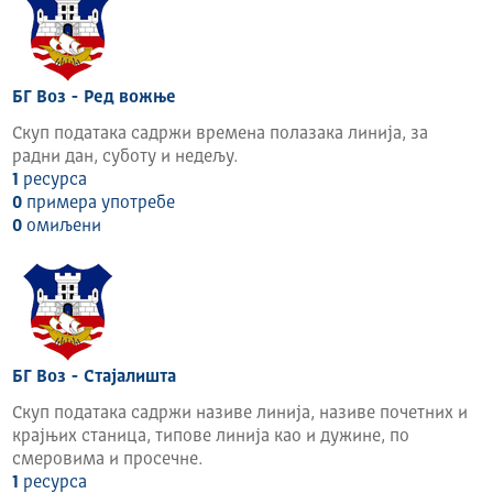
уређује се Одлуком о Градској управи коју доноси
Скупштина града на предлог Градског већа. Акт о
организацији и систематизацији радних места у
Градској управи припрема начелник Градске управе
и доставља га Градском већу на усвајање, у складу
БГ Воз - Ред вожње
са законом.
Скуп података садржи времена полазака линија, за
За обављање послова који представљају
радни дан, суботу и недељу.
заокружену целину унутар секретаријата, образују
1
ресурса
се сектори, одељења, одсеци и групе.
0
примера употребе
0
омиљени
БГ Воз - Стајалишта
Скуп података садржи називе линија, називе почетних и
крајњих станица, типове линија као и дужине, по
смеровима и просечне.
1
ресурса