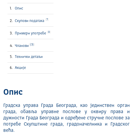
Опис
7
Скупови података
0
Примери употребе
(3)
Чланови
Технички детаљи
Акције
Опис
Градска управа Града Београда, као јединствен орган
града, обавља управне послове у оквиру права и
дужности Града Београда и одређене стручне послове за
потребе Скупштине града, градоначелника и Градског
већа.