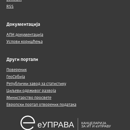
RSS
Документација
АПИ документација
Услови коришћења
Други портали
Повереник
ГеоСрбија
Републички завод за статистику
Циљеви одрживог развоја
Министарство просвете
Европски портал отворених података