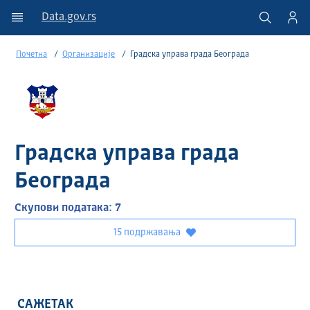
Data.gov.rs
Почетна
Организације
Градска управа града Београда
Градска управа града
Београда
Скупови података: 7
15 подржавања
САЖЕТАК