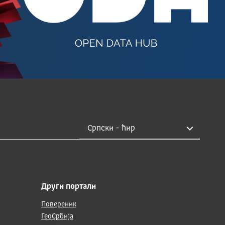
Други портали
Повереник
ГеоСрбија