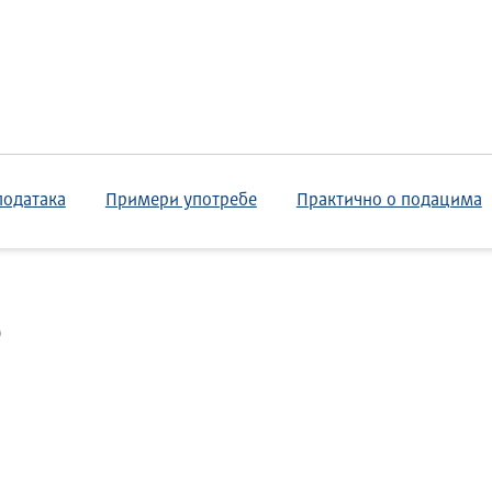
података
Примери употребе
Практично о подацима
е