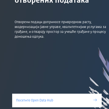
отворених података
Отворени подаци доприносе привредном расту,
модернизацији јавне управе, квалитетнијим услугама за
грађане, и отварају простор за учешће грађане у процесу
доношења одлука.
Посетите Open Data Hub