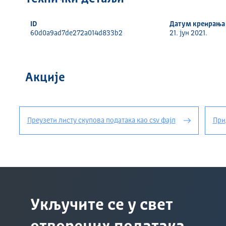
ID
Датум креирања
60d0a9ad7de272a014d833b2
21. јун 2021.
Акције
Преузети листу скупова података као csv фајл
При
Укључите се у свет