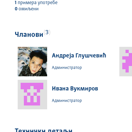
1
примера употребе
0
омиљени
3
Чланови
Андреја Глушчевић
Администратор
Ивана Вукмиров
Администратор
Технички детаљи