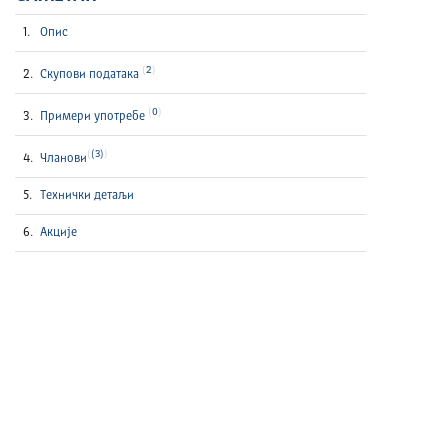
Опис
2
Скупови података
0
Примери употребе
(3)
Чланови
Технички детаљи
Акције