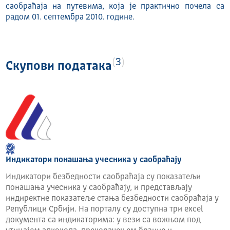
саобраћаја на путевима, која је практично почела са
радом 01. септембра 2010. године.
3
Скупови података
Индикатори понашања учесника у саобраћају
Индикатори безбедности саобраћаја су показатељи
понашања учесника у саобраћају, и представљају
индиректне показатеље стања безбедности саобраћаја у
Републици Србији. На порталу су доступна три excel
документа са индикаторима: у вези са вожњом под