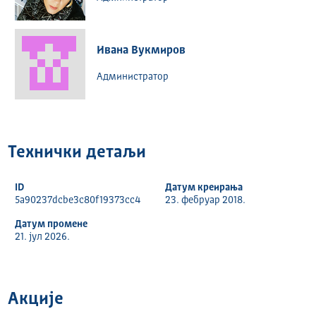
Ивана Вукмиров
Администратор
Технички детаљи
ID
Датум креирања
5a90237dcbe3c80f19373cc4
23. фебруар 2018.
Датум промене
21. јул 2026.
Акције