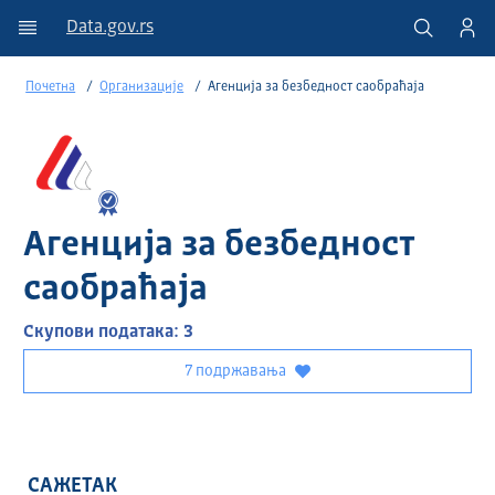
Data.gov.rs
Почетна
Организације
Агенција за безбедност саобраћаја
Агенција за безбедност
саобраћаја
Скупови података: 3
7 подржавања
САЖЕТАК