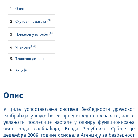
Опис
3
Скупови података
0
Примери употребе
(5)
Чланови
Технички детаљи
Акције
Опис
У циљу успостављања система безбедности друмског
саобраћаја у коме ће се првенствено спречавати, али и
уклањати последице настале у оквиру функционисања
овог вида саобраћаја, Влада Републике Србије је
децембра 2009. године основала Агенцију за безбедност