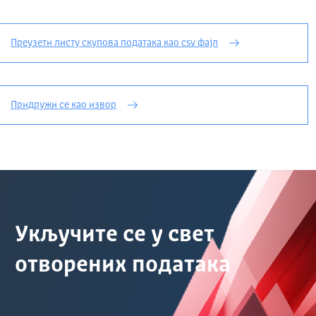
Преузети листу скупова података као csv фајл
Придружи се као извор
Укључите се у свет
отворених података