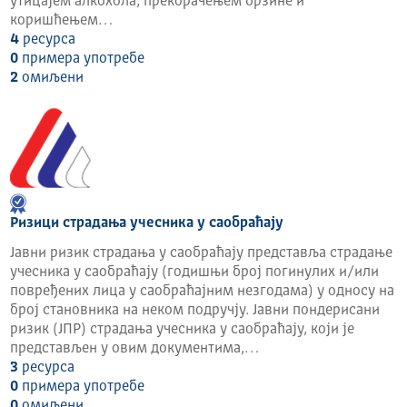
утицајем алкохола, прекорачењем брзине и
коришћењем…
4
ресурса
0
примера употребе
2
омиљени
Ризици страдања учесника у саобраћају
Јавни ризик страдања у саобраћају представља страдање
учесника у саобраћају (годишњи број погинулих и/или
повређених лица у саобраћајним незгодама) у односу на
број становника на неком подручју. Јавни пондерисани
ризик (ЈПР) страдања учесника у саобраћају, који је
представљен у овим документима,…
3
ресурса
0
примера употребе
0
омиљени