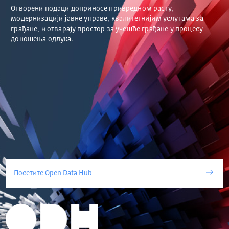
Отворени подаци доприносе привредном расту,
модернизацији јавне управе, квалитетнијим услугама за
грађане, и отварају простор за учешће грађане у процесу
доношења одлука.
Посетите Open Data Hub