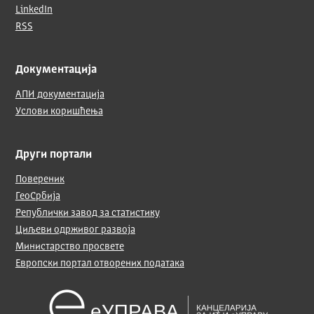
LinkedIn
RSS
Документација
АПИ документација
Услови коришћења
Други портали
Повереник
ГеоСрбија
Републички завод за статистику
Циљеви одрживог развоја
Министарство просвете
Европски портал отворених података