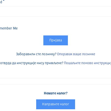
rd
member Me
Пријава
Заборавили сте лозинку?
Опоравак ваше лозинке
отврда да инструкције нису примљене?
Пошаљите поново инструкци
Немате налог?
Направите налог