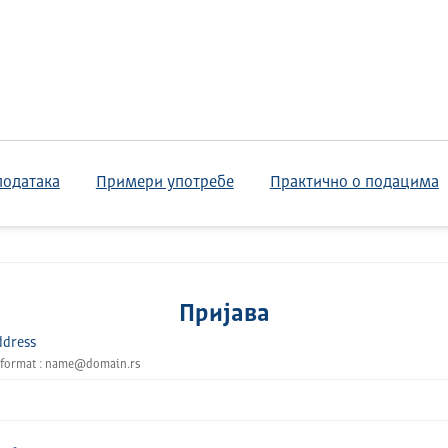
података
Примери употребе
Практично о подацима
Пријава
ddress
 format : name@domain.rs