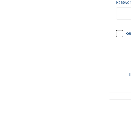
Passwo
Re
П