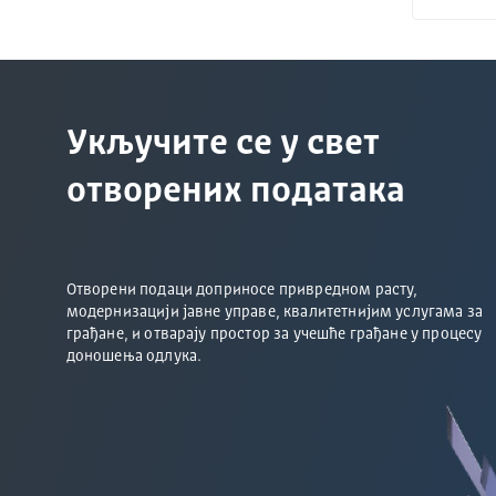
Укључите се у свет
отворених података
Отворени подаци доприносе привредном расту,
модернизацији јавне управе, квалитетнијим услугама за
грађане, и отварају простор за учешће грађане у процесу
доношења одлука.