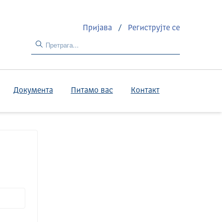
Пријава
/
Региструјте се
Документа
Питамо вас
Контакт