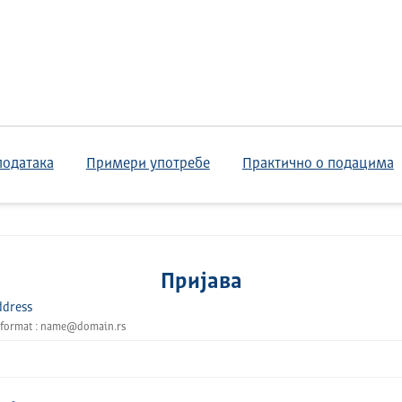
података
Примери употребе
Практично о подацима
Пријава
ddress
 format : name@domain.rs