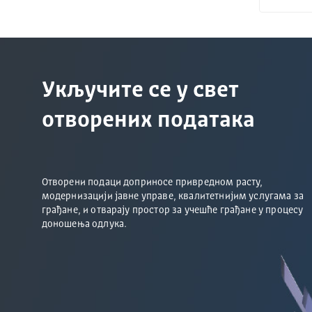
Укључите се у свет
отворених података
Отворени подаци доприносе привредном расту,
модернизацији јавне управе, квалитетнијим услугама за
грађане, и отварају простор за учешће грађане у процесу
доношења одлука.