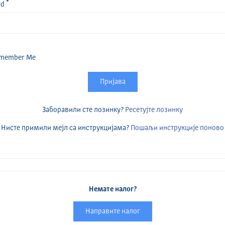
rd
member Me
Пријава
Заборавили сте лозинку?
Ресетујте лозинку
Нисте примили мејл са инструкцијама?
Пошаљи инструкције поново
Немате налог?
Направите налог