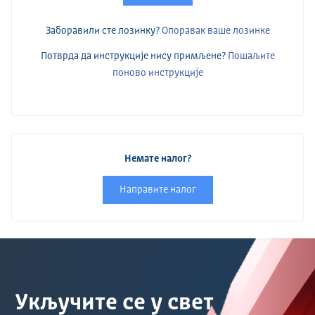
Заборавили сте лозинку?
Опоравак ваше лозинке
Потврда да инструкције нису примљене?
Пошаљите
поново инструкције
Немате налог?
Направите налог
Укључите се у свет