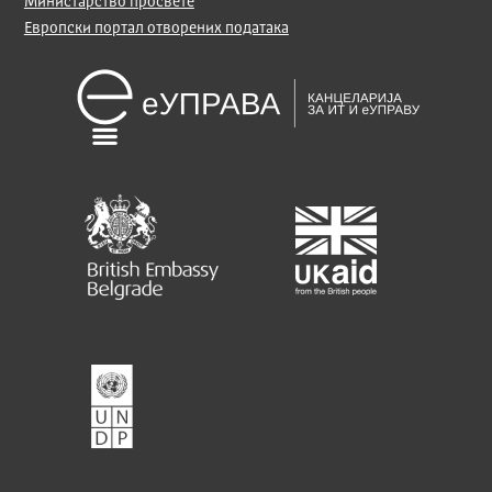
Министарство просвете
Европски портал отворених података