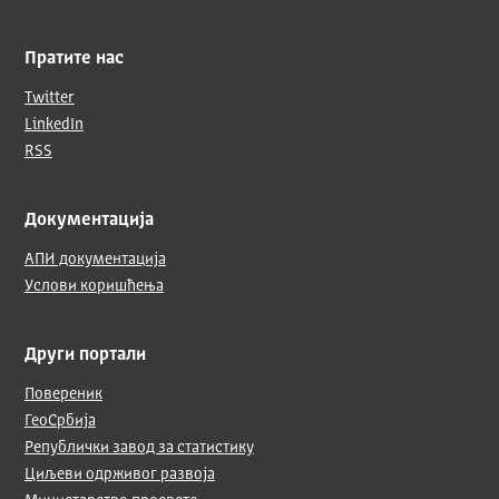
Пратите нас
Twitter
LinkedIn
RSS
Документација
АПИ документација
Услови коришћења
Други портали
Повереник
ГеоСрбија
Републички завод за статистику
Циљеви одрживог развоја