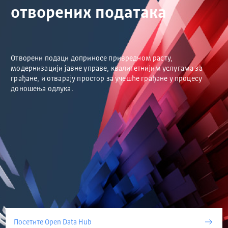
отворених података
Отворени подаци доприносе привредном расту,
модернизацији јавне управе, квалитетнијим услугама за
грађане, и отварају простор за учешће грађане у процесу
доношења одлука.
Посетите Open Data Hub