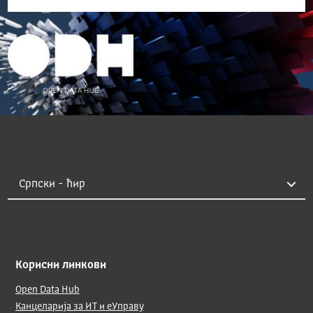
Корисни линкови
Open Data Hub
Канцеларија за ИТ и еУправу