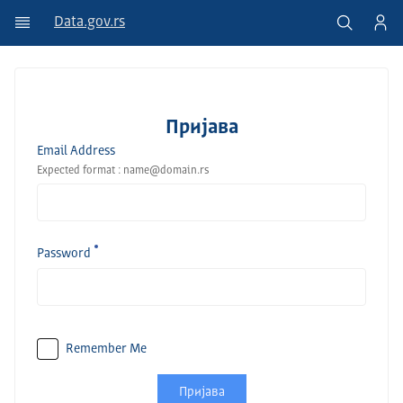
Data.gov.rs
Пријава
Email Address
Expected format : name@domain.rs
Password
Remember Me
Пријава