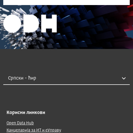
Корисни линкови
Open Data Hub
Канцеларија за ИТ и еУправу