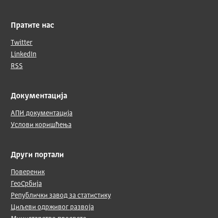
Пратите нас
Twitter
LinkedIn
RSS
Документација
АПИ документација
Услови коришћења
Други портали
Повереник
ГеоСрбија
Републички завод за статистику
Циљеви одрживог развоја