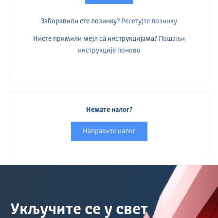
Заборавили сте лозинку?
Ресетујте лозинку
Нисте примили мејл са инструкцијама?
Пошаљи
инструкције поново
Немате налог?
Направите налог
Укључите се у свет