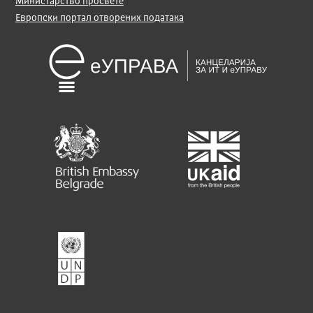
Министарство просвете
Европски портал отворених података