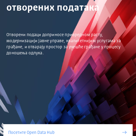
отворених података
Отворени подаци доприносе привредном расту,
модернизацији јавне управе, квалитетнијим услугама за
грађане, и отварају простор за учешће грађане у процесу
доношења одлука.
Посетите Open Data Hub