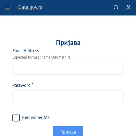
Data.gov.rs
Пријава
Email Address
Expected format : name@domain.rs
Password
Remember Me
Пријава