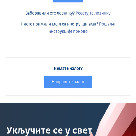
Заборавили сте лозинку?
Ресетујте лозинку
Нисте примили мејл са инструкцијама?
Пошаљи
инструкције поново
Немате налог?
Направите налог
Укључите се у свет