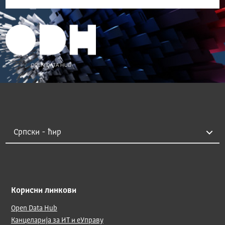
Корисни линкови
Open Data Hub
Канцеларија за ИТ и еУправу