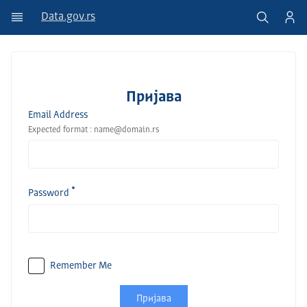
Data.gov.rs
Пријава
Email Address
Expected format : name@domain.rs
Password
Remember Me
Пријава