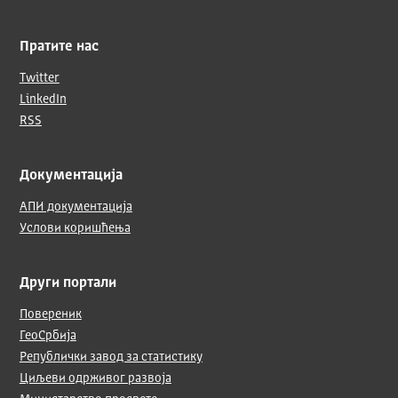
Пратите нас
Twitter
LinkedIn
RSS
Документација
АПИ документација
Услови коришћења
Други портали
Повереник
ГеоСрбија
Републички завод за статистику
Циљеви одрживог развоја