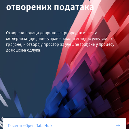
отворених података
Отворени подаци доприносе привредном расту,
модернизацији јавне управе, квалитетнијим услугама за
грађане, и отварају простор за учешће грађане у процесу
доношења одлука.
Посетите Open Data Hub