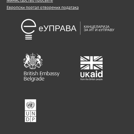
Министарство просвете
Европски портал отворених података