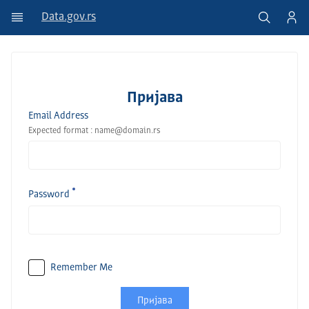
Data.gov.rs
Пријава
Email Address
Expected format : name@domain.rs
Password
Remember Me
Пријава