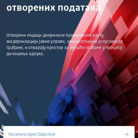
отворених података
Отворени подаци доприносе привредном расту,
модернизацији јавне управе, квалитетнијим услугама за
грађане, и отварају простор за учешће грађане у процесу
доношења одлука.
Посетите Open Data Hub