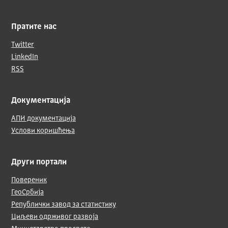
Пратите нас
Twitter
LinkedIn
RSS
Документација
АПИ документација
Услови коришћења
Други портали
Повереник
ГеоСрбија
Републички завод за статистику
Циљеви одрживог развоја