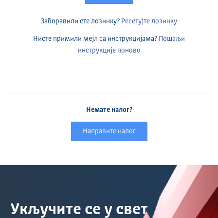
Заборавили сте лозинку?
Ресетујте лозинку
Нисте примили мејл са инструкцијама?
Пошаљи
инструкције поново
Немате налог?
Направите налог
Укључите се у свет