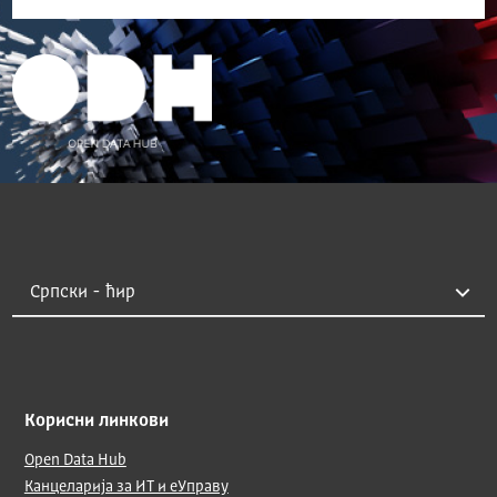
Корисни линкови
Open Data Hub
Канцеларија за ИТ и еУправу