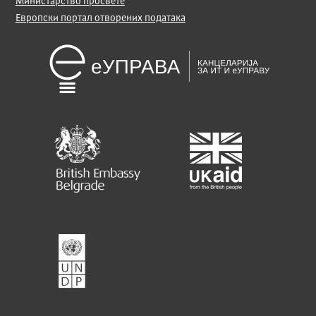
Министарство просвете
Европски портал отворених података