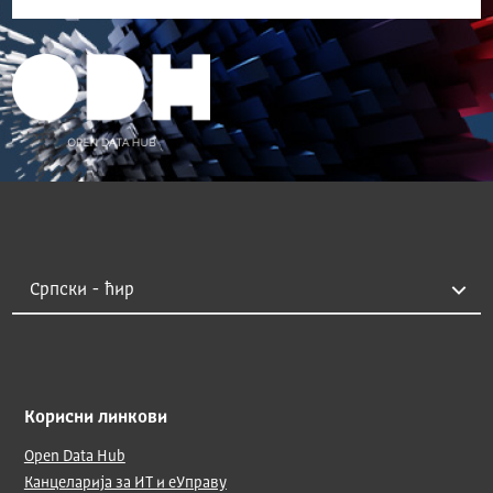
Корисни линкови
Open Data Hub
Канцеларија за ИТ и еУправу