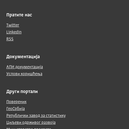
Пратите нас
Twitter
LinkedIn
RSS
Документација
АПИ документација
Услови коришћења
Други портали
Повереник
ГеоСрбија
Републички завод за статистику
Циљеви одрживог развоја