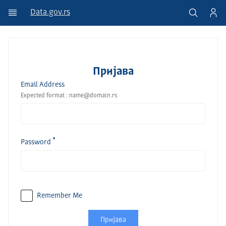
Data.gov.rs
Пријава
Email Address
Expected format : name@domain.rs
Password
Remember Me
Пријава