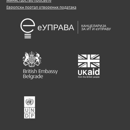
Министарство просвете
Европски портал отворених података