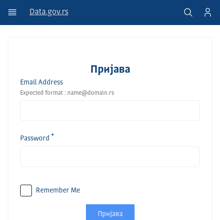
Data.gov.rs
Пријава
Email Address
Expected format : name@domain.rs
Password
Remember Me
Пријава