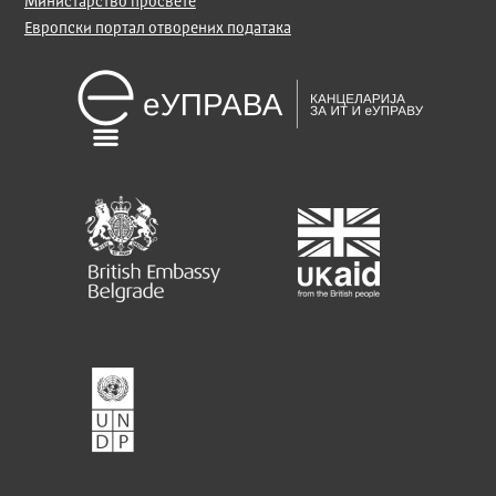
Министарство просвете
Европски портал отворених података