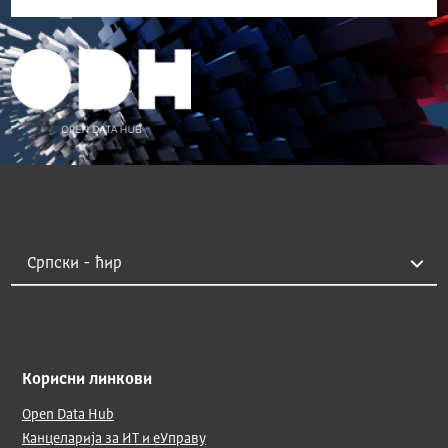
Корисни линкови
Open Data Hub
Канцеларија за ИТ и еУправу