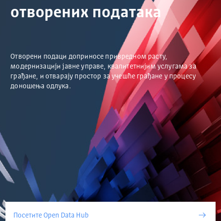
отворених података
Отворени подаци доприносе привредном расту,
модернизацији јавне управе, квалитетнијим услугама за
грађане, и отварају простор за учешће грађане у процесу
доношења одлука.
Посетите Open Data Hub