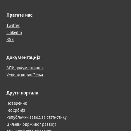
Пратите нас
Twitter
LinkedIn
RSS
Документација
АПИ документација
Услови коришћења
Други портали
Повереник
ГеоСрбија
Републички завод за статистику
Циљеви одрживог развоја