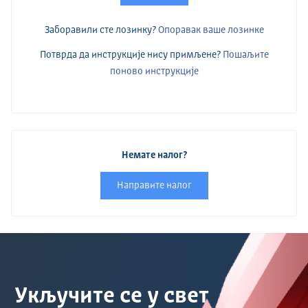
Заборавили сте лозинку?
Опоравак ваше лозинке
Потврда да инструкције нису примљене?
Пошаљите
поново инструкције
Немате налог?
Направите налог
Укључите се у свет