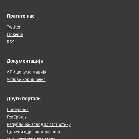
Пратите нас
Twitter
LinkedIn
RSS
Документација
АПИ документација
Услови коришћења
Други портали
Повереник
ГеоСрбија
Републички завод за статистику
Циљеви одрживог развоја