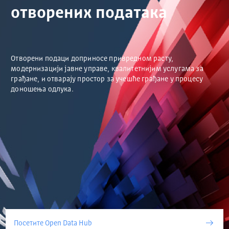
отворених података
Отворени подаци доприносе привредном расту,
модернизацији јавне управе, квалитетнијим услугама за
грађане, и отварају простор за учешће грађане у процесу
доношења одлука.
Посетите Open Data Hub