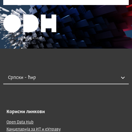
Корисни линкови
Open Data Hub
Канцеларија за ИТ и еУправу