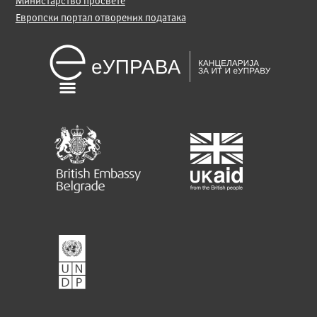
Министарство просвете
Европски портал отворених података