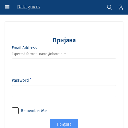
Data.gov.rs
Пријава
Email Address
Expected format : name@domain.rs
Password
Remember Me
Пријава