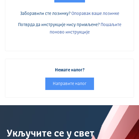
Заборавили сте лозинку?
Опоравак ваше лозинке
Потврда да инструкције нису примљене?
Пошаљите
поново инструкције
Немате налог?
Направите налог
Укључите се у свет