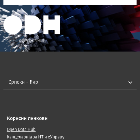
Корисни линкови
Open Data Hub
Канцеларија за ИТ и еУправу