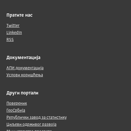
Пратите нас
Twitter
LinkedIn
RSS
Документација
АПИ документација
Услови коришћења
Други портали
Повереник
ГеоСрбија
Републички завод за статистику
Циљеви одрживог развоја