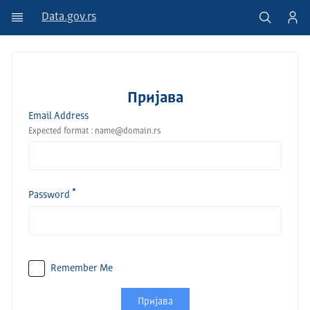
Data.gov.rs
Пријава
Email Address
Expected format : name@domain.rs
Password
Remember Me
Пријава