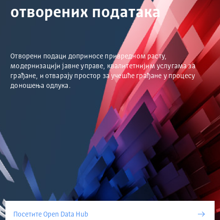
отворених података
Отворени подаци доприносе привредном расту,
модернизацији јавне управе, квалитетнијим услугама за
грађане, и отварају простор за учешће грађане у процесу
доношења одлука.
Посетите Open Data Hub