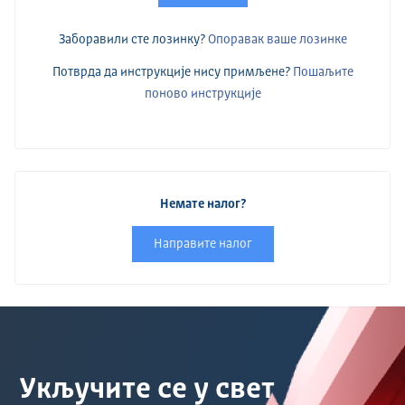
Заборавили сте лозинку?
Опоравак ваше лозинке
Потврда да инструкције нису примљене?
Пошаљите
поново инструкције
Немате налог?
Направите налог
Укључите се у свет