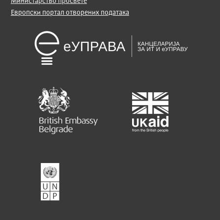
Министарство просвете
Европски портал отворених података