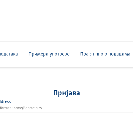
података
Примери употребе
Практично о подацима
Пријава
ddress
 format : name@domain.rs