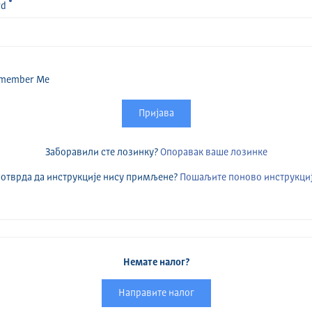
rd
member Me
Пријава
Заборавили сте лозинку?
Опоравак ваше лозинке
отврда да инструкције нису примљене?
Пошаљите поново инструкци
Немате налог?
Направите налог