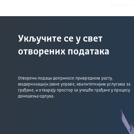
Укључите се у свет
отворених података
Отворени подаци доприносе привредном расту,
модернизацији јавне управе, квалитетнијим услугама за
грађане, и отварају простор за учешће грађане у процесу
доношења одлука.