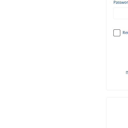
Passwo
Re
П