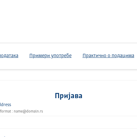
података
Примери употребе
Практично о подацима
Пријава
ddress
 format : name@domain.rs