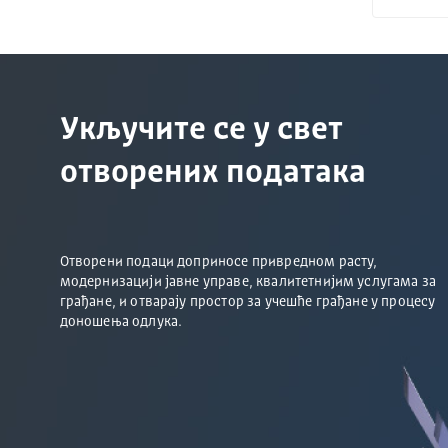
Укључите се у свет
отворених података
Отворени подаци доприносе привредном расту,
модернизацији јавне управе, квалитетнијим услугама за
грађане, и отварају простор за учешће грађане у процесу
доношења одлука.