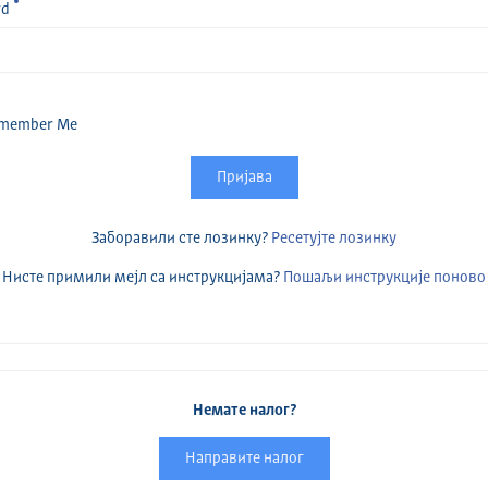
rd
member Me
Пријава
Заборавили сте лозинку?
Ресетујте лозинку
Нисте примили мејл са инструкцијама?
Пошаљи инструкције поново
Немате налог?
Направите налог