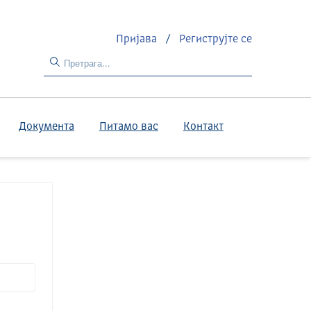
Пријава
/
Региструјте се
Документа
Питамо вас
Контакт