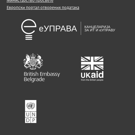
Министарство просвете
Европски портал отворених података