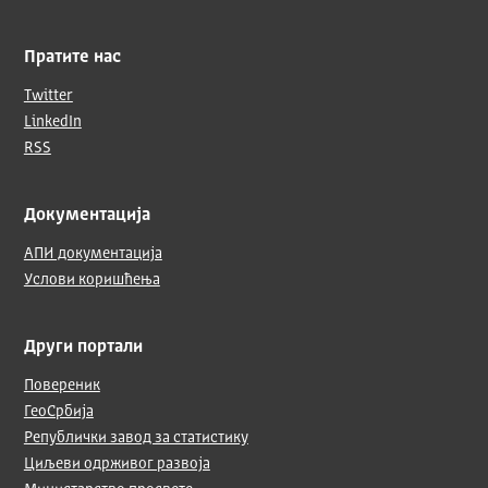
Пратите нас
Twitter
LinkedIn
RSS
Документација
АПИ документација
Услови коришћења
Други портали
Повереник
ГеоСрбија
Републички завод за статистику
Циљеви одрживог развоја