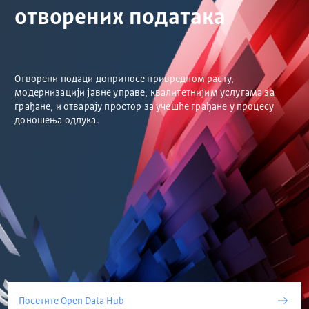
отворених података
Отворени подаци доприносе привредном расту,
модернизацији јавне управе, квалитетнијим услугама за
грађане, и отварају простор за учешће грађане у процесу
доношења одлука.
Посетите Open Data Hub