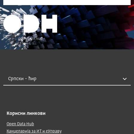
Корисни линкови
Open Data Hub
Канцеларија за ИТ и еУправу