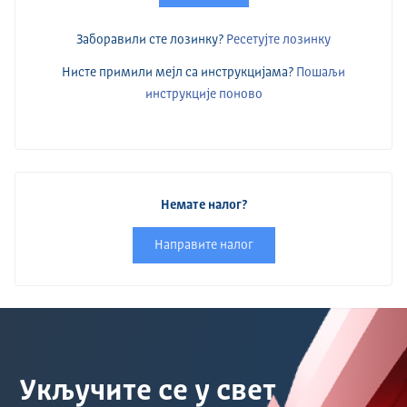
Заборавили сте лозинку?
Ресетујте лозинку
Нисте примили мејл са инструкцијама?
Пошаљи
инструкције поново
Немате налог?
Направите налог
Укључите се у свет