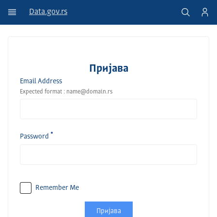
Data.gov.rs
Пријава
Email Address
Expected format : name@domain.rs
Password
Remember Me
Пријава