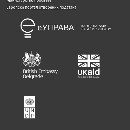
Министарство просвете
Европски портал отворених података