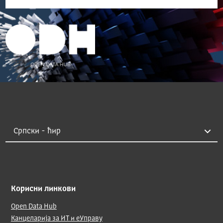
Корисни линкови
Open Data Hub
Канцеларија за ИТ и еУправу