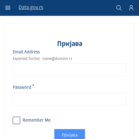
Data.gov.rs
Пријава
Email Address
Expected format : name@domain.rs
Password
Remember Me
Пријава