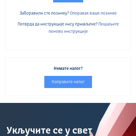
Заборавили сте лозинку?
Опоравак ваше лозинке
Потврда да инструкције нису примљене?
Пошаљите
поново инструкције
Немате налог?
Направите налог
Укључите се у свет