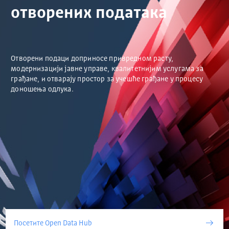
отворених података
Отворени подаци доприносе привредном расту,
модернизацији јавне управе, квалитетнијим услугама за
грађане, и отварају простор за учешће грађане у процесу
доношења одлука.
Посетите Open Data Hub