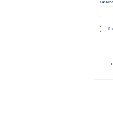
Passwo
Re
П