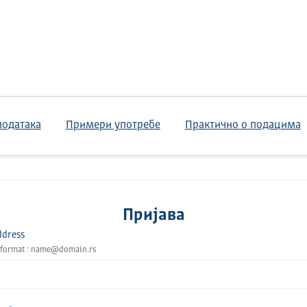
података
Примери употребе
Практично о подацима
Пријава
ddress
 format : name@domain.rs