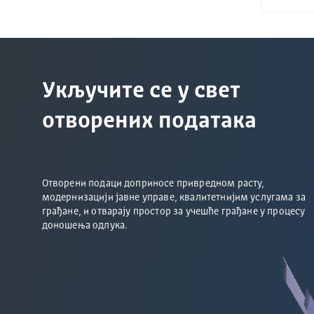
Укључите се у свет
отворених података
Отворени подаци доприносе привредном расту,
модернизацији јавне управе, квалитетнијим услугама за
грађане, и отварају простор за учешће грађане у процесу
доношења одлука.