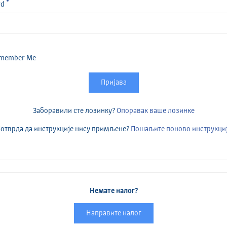
rd
member Me
Пријава
Заборавили сте лозинку?
Опоравак ваше лозинке
отврда да инструкције нису примљене?
Пошаљите поново инструкци
Немате налог?
Направите налог