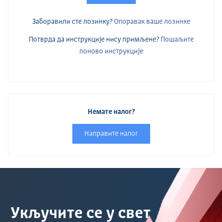
Заборавили сте лозинку?
Опоравак ваше лозинке
Потврда да инструкције нису примљене?
Пошаљите
поново инструкције
Немате налог?
Направите налог
Укључите се у свет