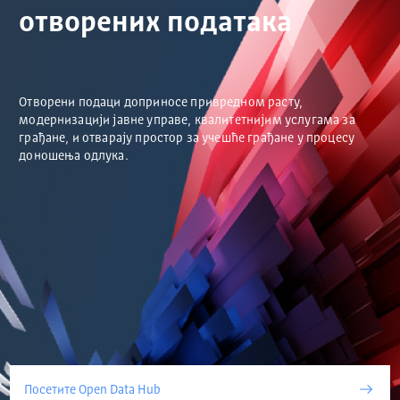
отворених података
Отворени подаци доприносе привредном расту,
модернизацији јавне управе, квалитетнијим услугама за
грађане, и отварају простор за учешће грађане у процесу
доношења одлука.
Посетите Open Data Hub