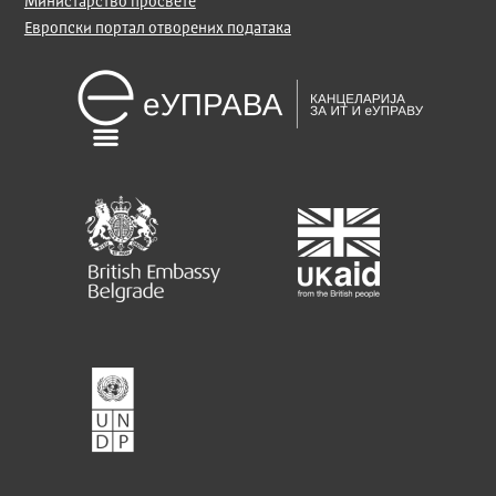
Министарство просвете
Европски портал отворених података