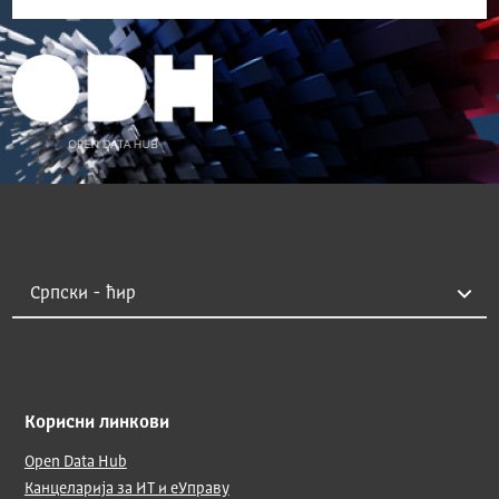
Корисни линкови
Open Data Hub
Канцеларија за ИТ и еУправу