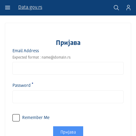
Data.gov.rs
Пријава
Email Address
Expected format : name@domain.rs
Password
Remember Me
Пријава