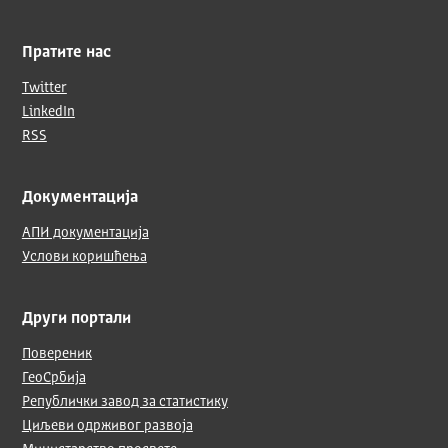
Пратите нас
Twitter
LinkedIn
RSS
Документација
АПИ документација
Услови коришћења
Други портали
Повереник
ГеоСрбија
Републички завод за статистику
Циљеви одрживог развоја