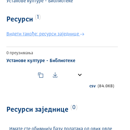
Установе културе - Библиотеке
1
Ресурси
Видети такође: ресурси заједнице
0 преузимања
Установе културе - Библиотеке
csv
(84.0KB)
0
Ресурси заједнице
Имате сте обимнију базу података од ових овде