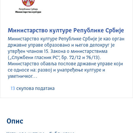
Министарство културе Републике Србије
Министарство културе Републике Србије је као орган
државне управе образовано и његов делокруг је
утврђен чланом 15. Закона о министарствима
(„Службени гласник РС”, бр. 72/12 и 76/13).
Министарство обавља послове државне управе који
се односе на: развој и унапређење културе и
уметничког…
13
скуповa података
Опис