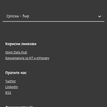
Корисни линкови
Open Data Hub
Канцеларија за ИТ и еУправу
Пратите нас
Twitter
LinkedIn
RSS