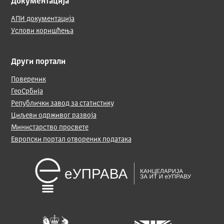
Документација
АПИ документација
Услови коришћења
Други портали
Повереник
ГеоСрбија
Републички завод за статистику
Циљеви одрживог развоја
Министарство просвете
Европски портал отворених података