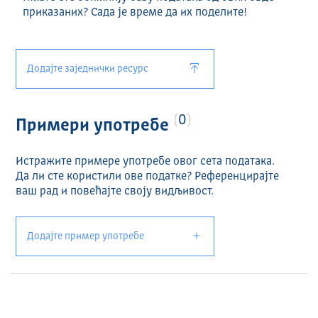
приказаних? Сада је време да их поделите!
Додајте заједнички ресурс
0
Примери употребе
Истражите примере употребе овог сета података.
Да ли сте користили ове податке? Референцирајте
ваш рад и повећајте своју видљивост.
Додајте пример употребе