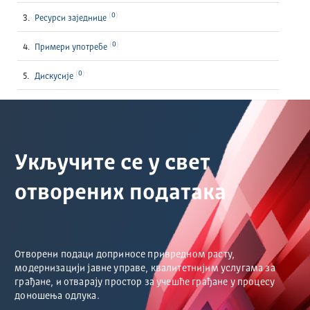
0
Ресурси заједнице
0
Примери употребе
0
Дискусије
Укључите се у свет
отворених података
Отворени подаци доприносе привредном расту,
модернизацији јавне управе, квалитетнијим услугама за
грађане, и отварају простор за учешће грађане у процесу
доношења одлука.