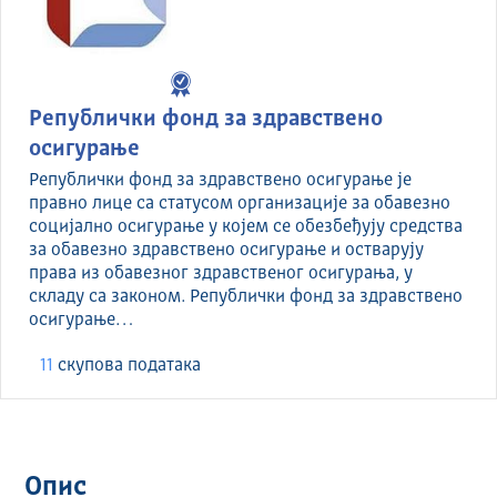
Републички фонд за здравствено
осигурање
Републички фонд за здравствено осигурање је
правно лице са статусом организације за обавезно
социјално осигурање у којем се обезбеђују средства
за обавезно здравствено осигурање и остварују
права из обавезног здравственог осигурања, у
складу са законом. Републички фонд за здравствено
осигурање…
11
скуповa података
Опис