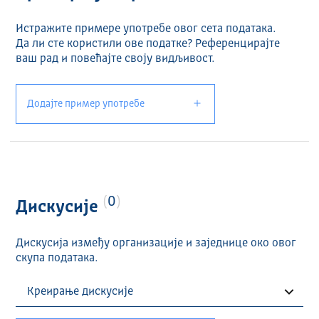
Истражите примере употребе овог сета података.
Да ли сте користили ове податке? Референцирајте
ваш рад и повећајте своју видљивост.
Додајте пример употребе
0
Дискусије
Дискусија између организације и заједнице око овог
скупа података.