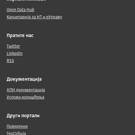
Open Data Hub
Канцеларија за ИТ и еУправу
Пратите нас
Twitter
LinkedIn
RSS
Документација
АПИ документација
Услови коришћења
Други портали
Повереник
ГеоСрбија