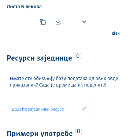
распоредом РФЗО)
Листа Б лекова
Извор података: Републички фонд за здравствено
осигурање (РФЗО)
Лиценца: Отворена лиценца за коришћење јавних
података
xlsx
0
Ресурси заједнице
Имате сте обимнију базу података од ових овде
приказаних? Сада је време да их поделите!
Додајте заједнички ресурс
0
Примери употребе