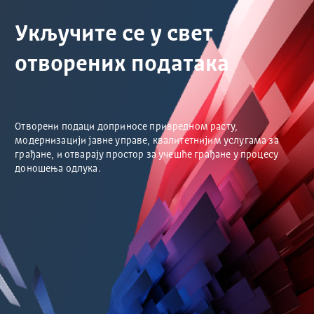
Укључите се у свет
отворених података
Отворени подаци доприносе привредном расту,
модернизацији јавне управе, квалитетнијим услугама за
грађане, и отварају простор за учешће грађане у процесу
доношења одлука.