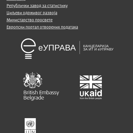
Републички завод за статистику
Циљеви одрживог развоја
Министарство просвете
Европски портал отворених података