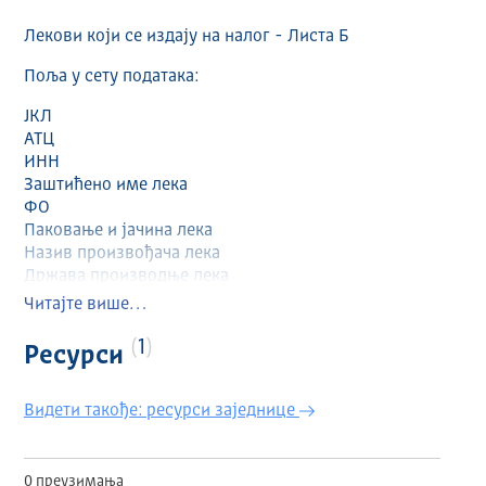
Лекови који се издају на налог - Листа Б
Поља у сету података:
ЈКЛ
АТЦ
ИНН
Заштићено име лека
ФО
Паковање и јачина лека
Назив произвођача лека
Држава производње лека
Цена лека на велико за паковање
Читајте више…
ДДД
Цена лека на велико по ДДД
1
Ресурси
Партиципација осигураног лица
Индикација
Видети такође: ресурси заједнице
Напомена
Формат датотеке: XLS
Фреквенција ажурирања: Неправилно (у складу са
0 преузимања