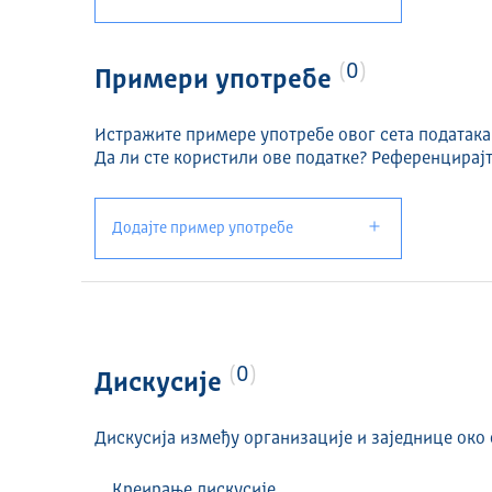
0
Примери употребе
Истражите примере употребе овог сета података
Да ли сте користили ове податке? Референцирајт
Додајте пример употребе
0
Дискусије
Дискусија између организације и заједнице око 