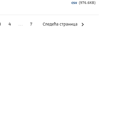
csv
(976.6KB)
3
4
…
7
Следећа страница