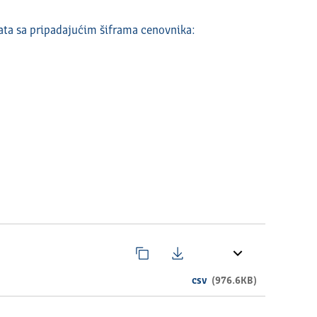
ata sa pripadajućim šiframa cenovnika:
rad
ad
grad
d
d
csv
(976.6KB)