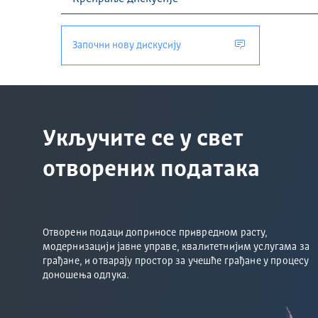
Започни нову дискусију
Укључите се у свет
отворених података
Отворени подаци доприносе привредном расту,
модернизацији јавне управе, квалитетнијим услугама за
грађане, и отварају простор за учешће грађане у процесу
доношења одлука.