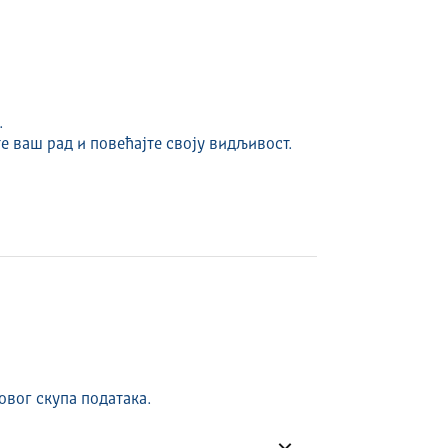
.
е ваш рад и повећајте своју видљивост.
овог скупа података.