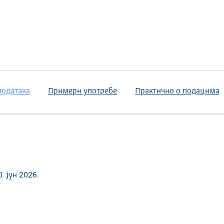
података
Примери употребе
Практично о подацима
 јун 2026.