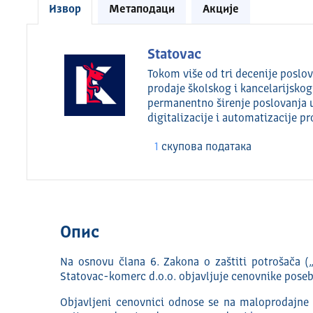
Извор
Метаподаци
Акције
Statovac
Tokom više od tri decenije poslov
prodaje školskog i kancelarijskog
permanentno širenje poslovanja 
digitalizacije i automatizacije 
1
скуповa података
Опис
Na osnovu člana 6. Zakona o zaštiti potrošača („
Statovac-komerc d.o.o. objavljuje cenovnike poseb
Objavljeni cenovnici odnose se na maloprodajne 