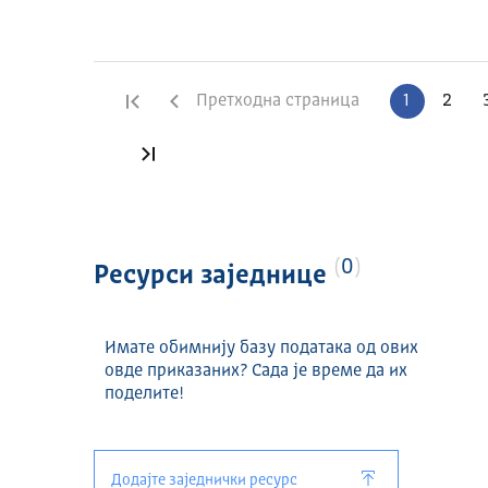
Прва страница
Претходна страница
1
2
Последња страница
0
Ресурси заједнице
Имате обимнију базу података од ових
овде приказаних? Сада је време да их
поделите!
Додајте заједнички ресурс