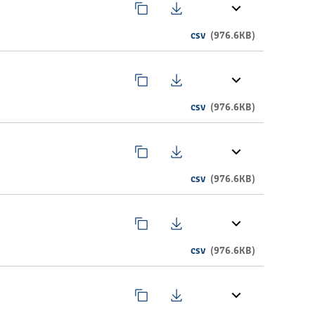
csv
(976.6KB)
tar, Kragujevac
o
r
csv
(976.6KB)
, Sremska Mitrovica
csv
(976.6KB)
ark, Šabac
csv
(976.6KB)
n
ur.rs