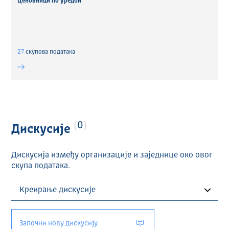
Ценовници по уредби
27
скуповa података
0
Дискусије
Дискусија између организације и заједнице око овог
скупа података.
Започни нову дискусију