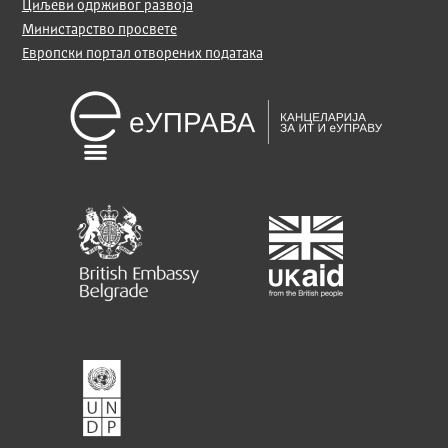
Циљеви одрживог развоја
Министарство просвете
Европски портал отворених података