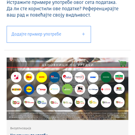
Истражите примере употребе овог сета података.
Да ли сте користили ове податке? Референцирајте
ваш рад и повећајте своју видљивост.
Додајте пример употребе
Визуелизација