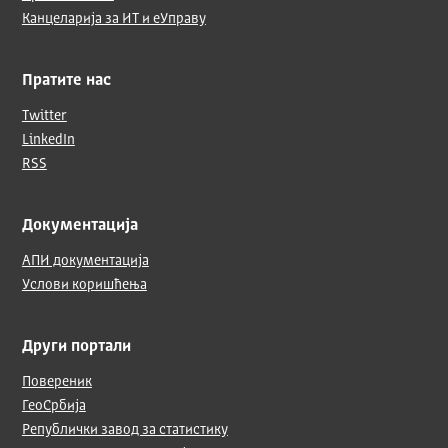
Канцеларија за ИТ и еУправу
Пратите нас
Twitter
LinkedIn
RSS
Документација
АПИ документација
Услови коришћења
Други портали
Повереник
ГеоСрбија
Републички завод за статистику