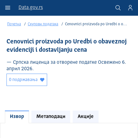
Data.gov.rs
Почетна
Скупови података
Cenovnici proizvoda po Uredbi o obaveznoj evidenciji i dostavljanju cena
Cenovnici proizvoda po Uredbi o obaveznoj
evidenciji i dostavljanju cena
— Српска лиценца за отворене податке Освежено 6.
април 2026.
0 подржавања
Извор
Метаподаци
Акције