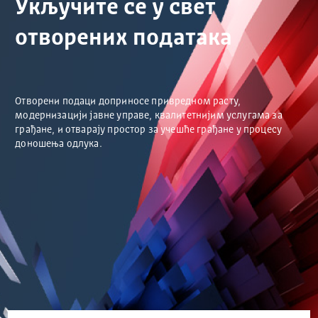
Укључите се у свет
отворених података
Отворени подаци доприносе привредном расту,
модернизацији јавне управе, квалитетнијим услугама за
грађане, и отварају простор за учешће грађане у процесу
доношења одлука.