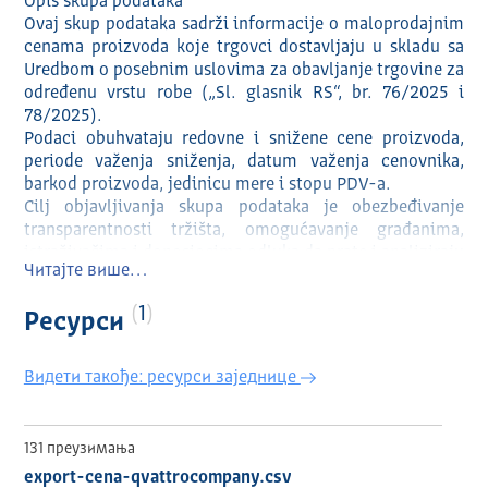
Opis skupa podataka
Ovaj skup podataka sadrži informacije o maloprodajnim
cenama proizvoda koje trgovci dostavljaju u skladu sa
Uredbom o posebnim uslovima za obavljanje trgovine za
određenu vrstu robe („Sl. glasnik RS“, br. 76/2025 i
78/2025).
Podaci obuhvataju redovne i snižene cene proizvoda,
periode važenja sniženja, datum važenja cenovnika,
barkod proizvoda, jedinicu mere i stopu PDV-a.
Cilj objavljivanja skupa podataka je obezbeđivanje
transparentnosti tržišta, omogućavanje građanima,
istraživačima i donosiocima odluka da prate i analiziraju
Читајте више…
kretanja cena proizvoda kroz vreme, kao i upoređivanje
cenovnih politika različitih trgovaca u skladu sa
1
Ресурси
Uredbom.
Видети такође: ресурси заједнице
131 преузимања
export-cena-qvattrocompany.csv