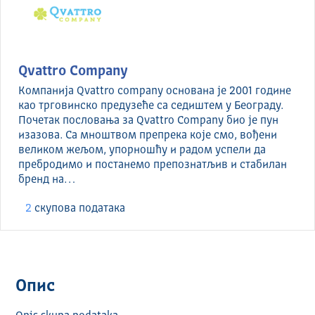
Qvattro Company
Компанија Qvattro company основана је 2001 године
као трговинско предузеће са седиштем у Београду.
Почетак пословања за Qvattro Company био је пун
изазова. Са мноштвом препрека које смо, вођени
великом жељом, упорношћу и радом успели да
пребродимо и постанемо препознатљив и стабилан
бренд на…
2
скуповa података
Опис