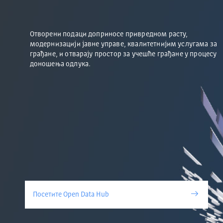
Отворени подаци доприносе привредном расту,
модернизацији јавне управе, квалитетнијим услугама за
грађане, и отварају простор за учешће грађане у процесу
доношења одлука.
Посетите Open Data Hub