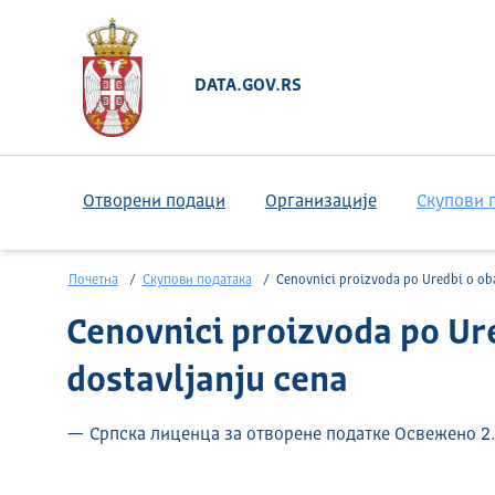
DATA.GOV.RS
Отворени подаци
Организације
Скупови 
Почетна
Скупови података
Cenovnici proizvoda po Uredbi o obaveznoj evidenciji i dostavljanju 
Cenovnici proizvoda po Ure
dostavljanju cena
— Српска лиценца за отворене податке Освежено 2.