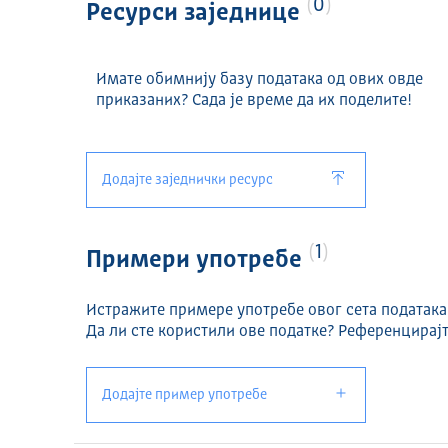
0
Ресурси заједнице
Имате обимнију базу података од ових овде
приказаних? Сада је време да их поделите!
Додајте заједнички ресурс
1
Примери употребе
Истражите примере употребе овог сета података
Да ли сте користили ове податке? Референцирајт
Додајте пример употребе