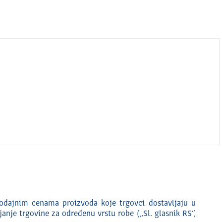
odajnim cenama proizvoda koje trgovci dostavljaju u
nje trgovine za određenu vrstu robe („Sl. glasnik RS“,