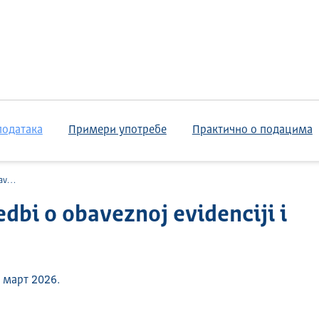
података
Примери употребе
Практично о подацима
cena
dbi o obaveznoj evidenciji i
 март 2026.