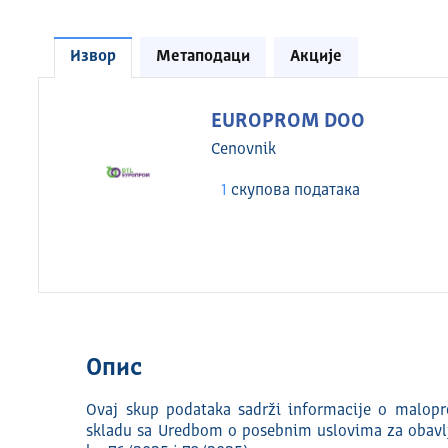
Извор
Метаподаци
Акције
EUROPROM DOO
Cenovnik
1
скуповa података
Опис
Ovaj skup podataka sadrži informacije o malopr
skladu sa Uredbom o posebnim uslovima za obavlja