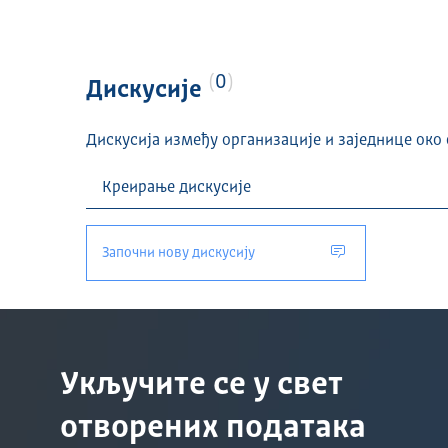
0
Дискусије
Дискусија између организације и заједнице око 
Започни нову дискусију
Укључите се у свет
отворених података