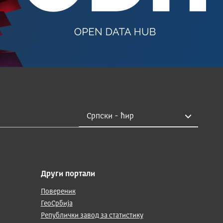
Други портали
Повереник
ГеоСрбија
Републички завод за статистику