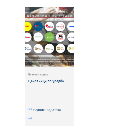
Визуелизација
Ценовници по уредби
27
скуповa података