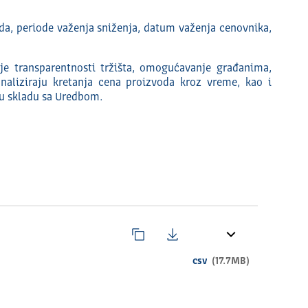
da, periode važenja sniženja, datum važenja cenovnika,
nje transparentnosti tržišta, omogućavanje građanima,
naliziraju kretanja cena proizvoda kroz vreme, kao i
 u skladu sa Uredbom.
csv
(17.7MB)