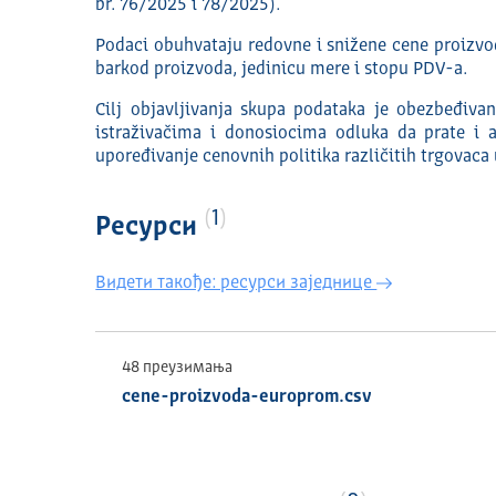
br. 76/2025 i 78/2025).
Podaci obuhvataju redovne i snižene cene proizvo
barkod proizvoda, jedinicu mere i stopu PDV-a.
Cilj objavljivanja skupa podataka je obezbeđiva
istraživačima i donosiocima odluka da prate i a
upoređivanje cenovnih politika različitih trgovaca
1
Ресурси
Видети такође: ресурси заједнице
48 преузимања
cene-proizvoda-europrom.csv