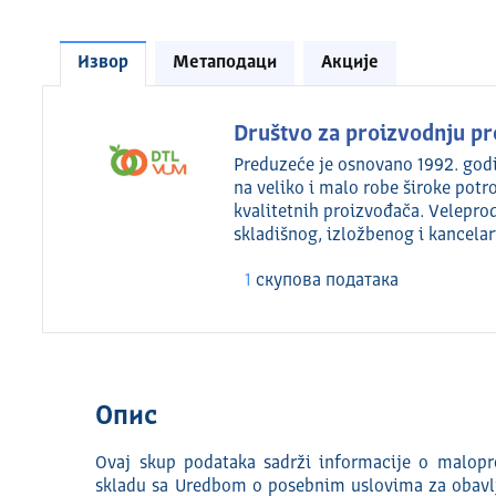
Извор
Метаподаци
Акције
Društvo za proizvodnju pr
Preduzeće je osnovano 1992. godi
na veliko i malo robe široke pot
kvalitetnih proizvođača. Velepro
skladišnog, izložbenog i kancela
1
скуповa података
Опис
Ovaj skup podataka sadrži informacije o malopr
skladu sa Uredbom o posebnim uslovima za obavlja