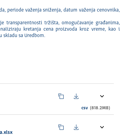
da, periode važenja sniženja, datum važenja cenovnika,
nje transparentnosti tržišta, omogućavanje građanima,
naliziraju kretanja cena proizvoda kroz vreme, kao i
 u skladu sa Uredbom.
csv
(818.2MB)
a.xlsx