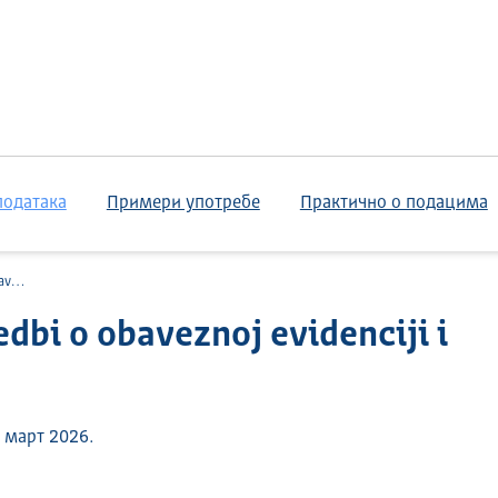
података
Примери употребе
Практично о подацима
cena
dbi o obaveznoj evidenciji i
 март 2026.