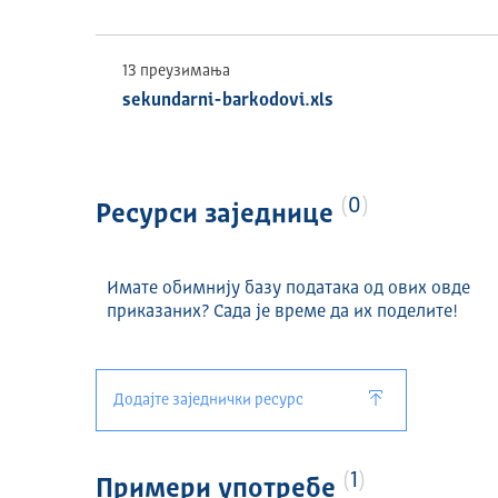
13 преузимања
sekundarni-barkodovi.xls
0
Ресурси заједнице
Имате обимнију базу података од ових овде
приказаних? Сада је време да их поделите!
Додајте заједнички ресурс
1
Примери употребе