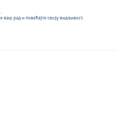
.
е ваш рад и повећајте своју видљивост.