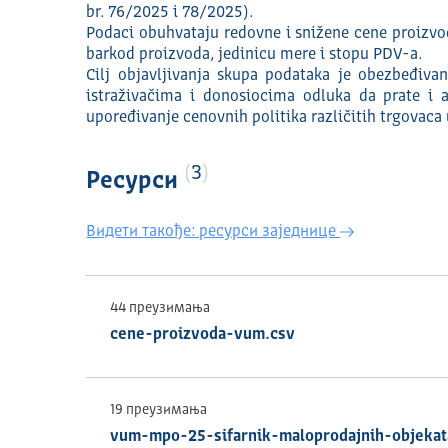
br. 76/2025 i 78/2025).
Podaci obuhvataju redovne i snižene cene proizvo
barkod proizvoda, jedinicu mere i stopu PDV-a.
Cilj objavljivanja skupa podataka je obezbeđiva
istraživačima i donosiocima odluka da prate i a
upoređivanje cenovnih politika različitih trgovaca
3
Ресурси
Видети такође: ресурси заједнице
44 преузимања
cene-proizvoda-vum.csv
19 преузимања
vum-mpo-25-sifarnik-maloprodajnih-objekat