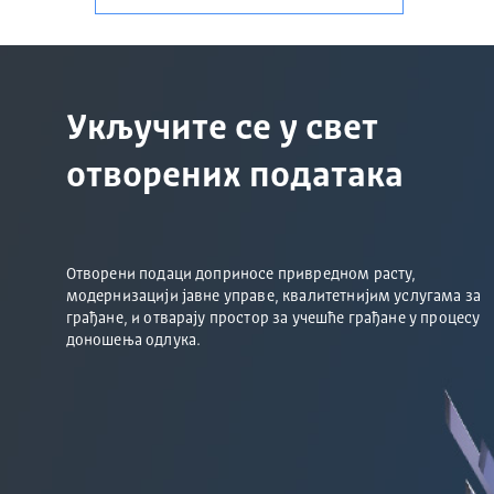
Укључите се у свет
отворених података
Отворени подаци доприносе привредном расту,
модернизацији јавне управе, квалитетнијим услугама за
грађане, и отварају простор за учешће грађане у процесу
доношења одлука.