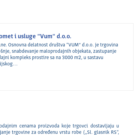
omet i usluge "Vum" d.o.o.
ne. Osnovna delatnost društva “VUM” d.o.o. je trgovina
rošnje, snabdevanje maloprodajnih objekata, zastupanje
dajni kompleks prostire sa na 3000 m2, u sastavu
rijskog…
odajnim cenama proizvoda koje trgovci dostavljaju u
nje trgovine za određenu vrstu robe („Sl. glasnik RS“,