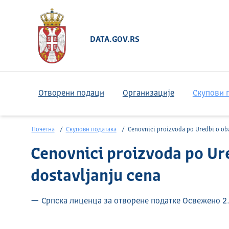
DATA.GOV.RS
Отворени подаци
Организације
Скупови 
Почетна
Скупови података
Cenovnici proizvoda po Uredbi o obaveznoj evidenciji i dostavljanju 
Cenovnici proizvoda po Ure
dostavljanju cena
— Српска лиценца за отворене податке Освежено 2.