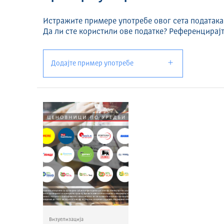
Истражите примере употребе овог сета података
Да ли сте користили ове податке? Референцирајт
Додајте пример употребе
Визуелизација