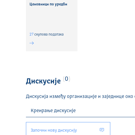
Ценовници по уредби
27
скуповa података
0
Дискусије
Дискусија између организације и заједнице око 
Започни нову дискусију