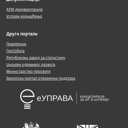
АПИ документација
Услови коришћења
Други портали
Повереник
ГеоСрбија
Републички завод за статистику
Циљеви одрживог развоја
Министарство просвете
Европски портал отворених података