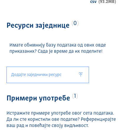
csv
(93.2MB)
0
Ресурси заједнице
Имате обимнију базу података од ових овде
приказаних? Сада је време да их поделите!
Додајте заједнички ресурс
1
Примери употребе
Истражите примере употребе овог сета података.
Да ли сте користили ове податке? Референцирајте
ваш рад и повећајте своју видљивост.