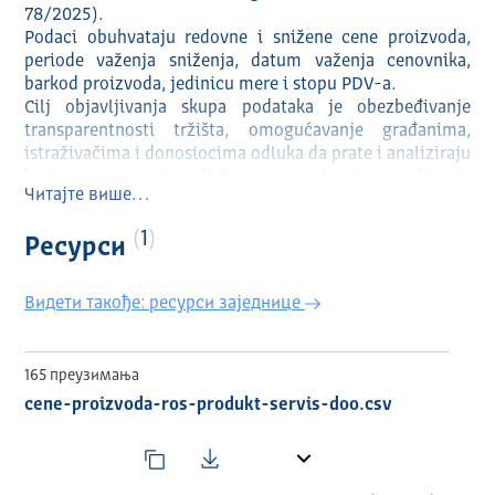
78/2025).
Podaci obuhvataju redovne i snižene cene proizvoda,
periode važenja sniženja, datum važenja cenovnika,
barkod proizvoda, jedinicu mere i stopu PDV-a.
Cilj objavljivanja skupa podataka je obezbeđivanje
transparentnosti tržišta, omogućavanje građanima,
istraživačima i donosiocima odluka da prate i analiziraju
kretanja cena proizvoda kroz vreme, kao i upoređivanje
Читајте више…
cenovnih politika različitih trgovaca u skladu sa
Uredbom
1
Ресурси
Видети такође: ресурси заједнице
165 преузимања
cene-proizvoda-ros-produkt-servis-doo.csv