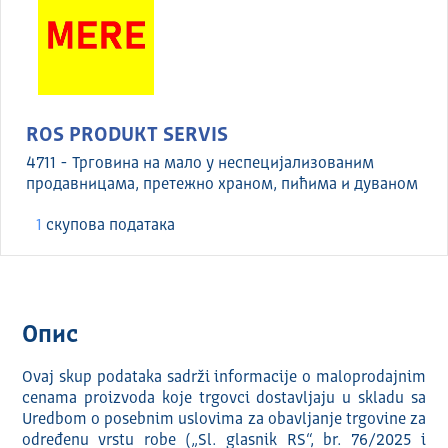
ROS PRODUKT SERVIS
4711 - Трговина на мало у неспецијализованим
продавницама, претежно храном, пићима и дуваном
1
скуповa података
Опис
Ovaj skup podataka sadrži informacije o maloprodajnim
cenama proizvoda koje trgovci dostavljaju u skladu sa
Uredbom o posebnim uslovima za obavljanje trgovine za
određenu vrstu robe („Sl. glasnik RS“, br. 76/2025 i