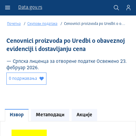
Data.gov.rs
Почетна
Скупови података
Cenovnici proizvoda po Uredbi o obaveznoj evidenciji i dostavljanju cena
Cenovnici proizvoda po Uredbi o obaveznoj
evidenciji i dostavljanju cena
— Српска лиценца за отворене податке Освежено 23.
фебруар 2026.
0 подржавања
Извор
Метаподаци
Акције