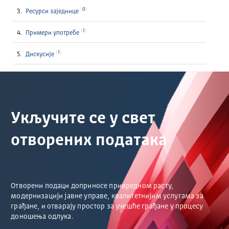
0
Ресурси заједнице
1
Примери употребе
1
Дискусије
Укључите се у свет
отворених података
Отворени подаци доприносе привредном расту,
модернизацији јавне управе, квалитетнијим услугама за
грађане, и отварају простор за учешће грађане у процесу
доношења одлука.