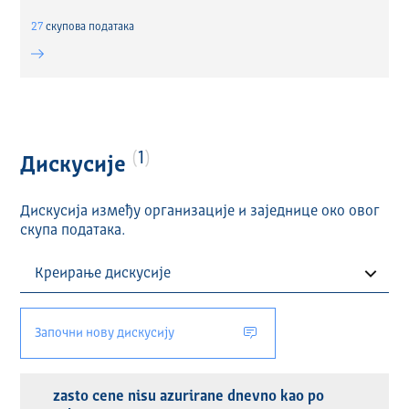
27
скуповa података
1
Дискусије
Дискусија између организације и заједнице око овог
скупа података.
Започни нову дискусију
zasto cene nisu azurirane dnevno kao po