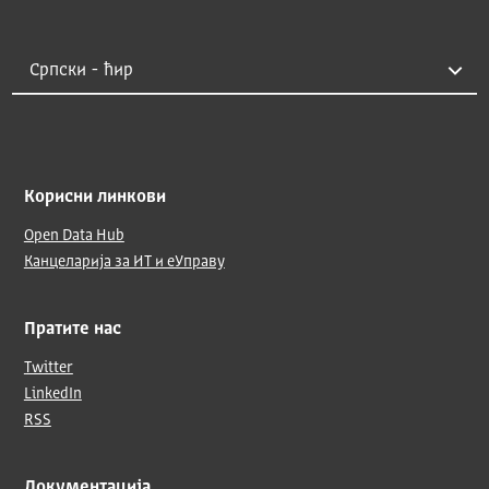
Корисни линкови
Open Data Hub
Канцеларија за ИТ и еУправу
Пратите нас
Twitter
LinkedIn
RSS
Документација