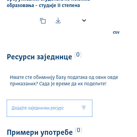
образовања - студије II степена
csv
0
Ресурси заједнице
Имате сте обимнију базу података од ових овде
приказаних? Сада је време да их поделите!
Додајте заједнички ресурс
0
Примери употребе