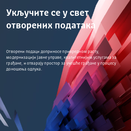
Укључите се у свет
отворених података
Отворени подаци доприносе привредном расту,
модернизацији јавне управе, квалитетнијим услугама за
грађане, и отварају простор за учешће грађане у процесу
доношења одлука.