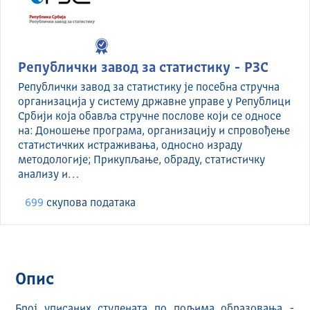
Републички завод за статистику - РЗС
Републички завод за статистику је посебна стручна
организација у систему државне управе у Републици
Србији која обавља стручне послове који се односе
на: Доношење програма, организацију и спровођење
статистичких истраживања, односно израду
методологије; Прикупљање, обраду, статистичку
анализу и…
699
скуповa података
Опис
Број уписаних студената по пољима образовања -