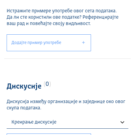
Истражите примере употребе овог сета података.
Да ли сте користили ове податке? Референцирајте
ваш рад и повећајте своју видљивост.
Додајте пример употребе
0
Дискусије
Дискусија између организације и заједнице око овог
скупа података.