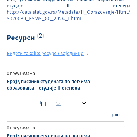
студије II степена
http://data.stat.gov.rs/Metadata/11_Obrazovanje/Html/
S020080_ESMS_G0_2024_1.html
2
Ресурси
Видети такође: ресурси заједнице
0 преузимања
Број уписаних студената по пољима
образовања - студије II степена
json
0 преузимања
Број уписаних студената по пољима