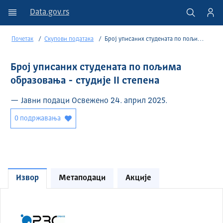
Data.gov.rs
Почетак
Скупови података
Број уписаних студената по пољима образовања - студије II степена
Број уписаних студената по пољима
образовања - студије II степена
— Јавни подаци Освежено 24. април 2025.
0 подржавања
Извор
Метаподаци
Акције