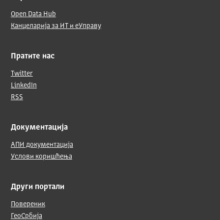
Open Data Hub
Канцеларија за ИТ и еУправу
Пратите нас
Twitter
LinkedIn
RSS
Документација
АПИ документација
Услови коришћења
Други портали
Повереник
ГеоСрбија