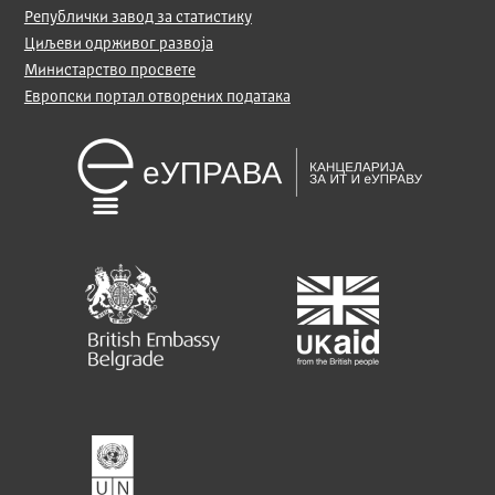
Републички завод за статистику
Циљеви одрживог развоја
Министарство просвете
Европски портал отворених података