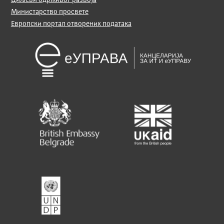
Министарство просвете
Европски портал отворених података