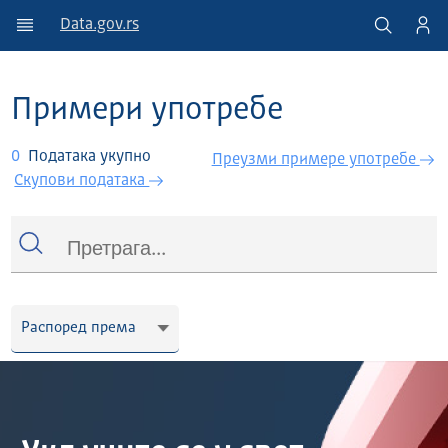
Data.gov.rs
Примери употребе
0
Података укупно
Преузми примере употребе
Скупови података