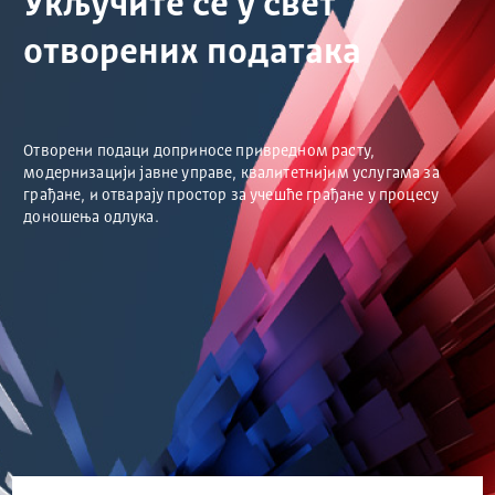
Укључите се у свет
отворених података
Отворени подаци доприносе привредном расту,
модернизацији јавне управе, квалитетнијим услугама за
грађане, и отварају простор за учешће грађане у процесу
доношења одлука.