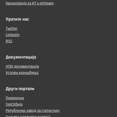
Канцеларија за ИТ и еУправу
Пратите нас
Twitter
LinkedIn
RSS
Документација
АПИ документација
Услови коришћења
Други портали
Повереник
ГеоСрбија
Републички завод за статистику
Циљеви одрживог развоја