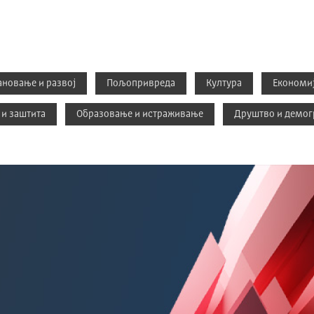
ановање и развој
Пољопривреда
Култура
Економиј
 и заштита
Образовање и истраживање
Друштво и демог