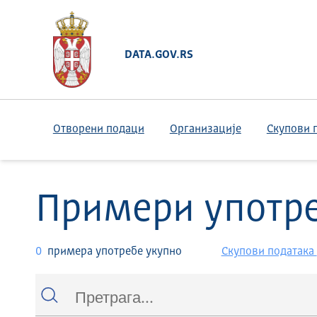
DATA.GOV.RS
Отворени подаци
Организације
Скупови 
Примери употр
0
примера употребе укупно
Скупови података