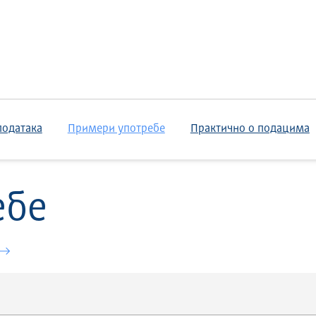
података
Примери употребе
Практично о подацима
ебе