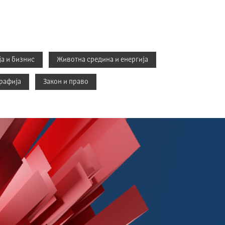
а и бизнис
Животна средина и енергија
рафија
Закон и право