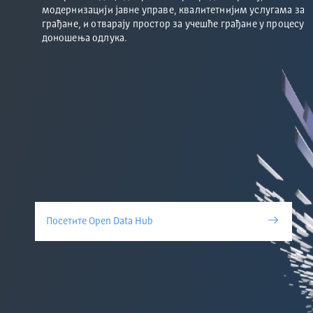
модернизацији јавне управе, квалитетнијим услугама за
грађане, и отварају простор за учешће грађане у процесу
доношења одлука.
Посетите Open Data Hub