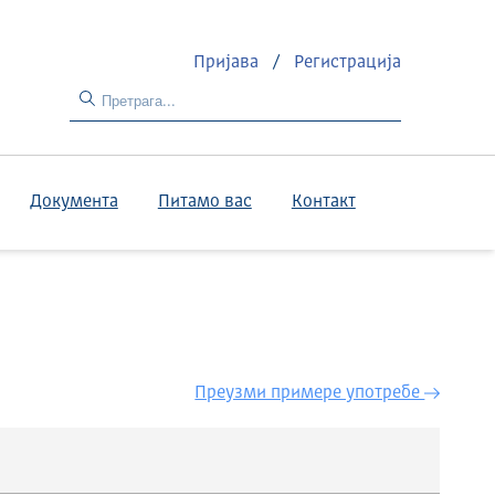
Пријава
/
Регистрација
Документа
Питамо вас
Контакт
Преузми примере употребе