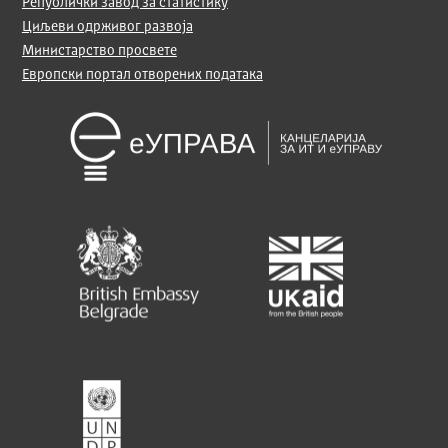
Републички завод за статистику
Циљеви одрживог развоја
Министарство просвете
Европски портал отворених података