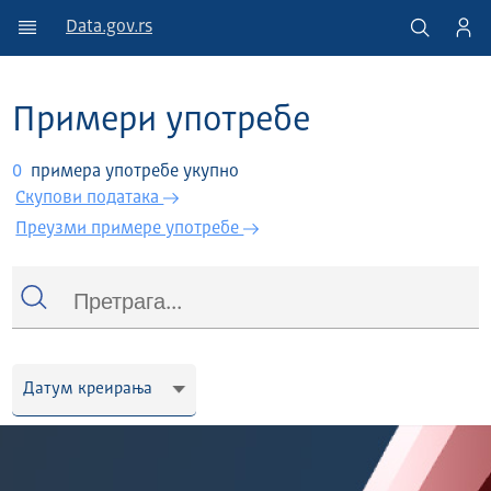
Data.gov.rs
Примери употребе
0
примера употребе укупно
Скупови података
Преузми примере употребе