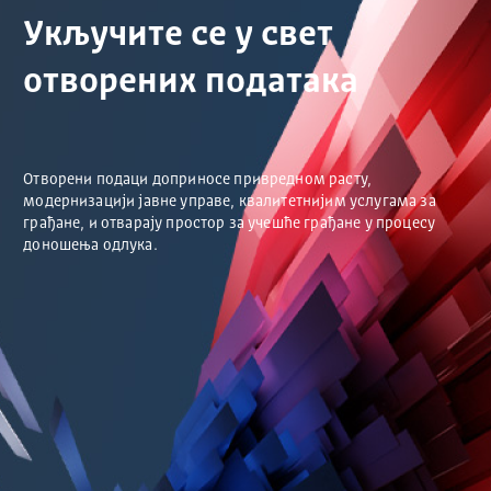
Укључите се у свет
отворених података
Отворени подаци доприносе привредном расту,
модернизацији јавне управе, квалитетнијим услугама за
грађане, и отварају простор за учешће грађане у процесу
доношења одлука.