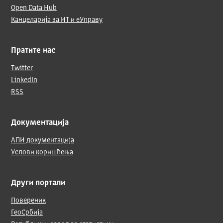
Open Data Hub
Канцеларија за ИТ и еУправу
Пратите нас
Twitter
LinkedIn
RSS
Документација
АПИ документација
Услови коришћења
Други портали
Повереник
ГеоСрбија