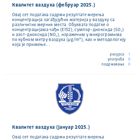
Квалитет ваздуха (фебруар 2025.)
Овај сет података садржи резултате мерења
концентрација загађујућих материја у ваздуху са
различитих мерних места. Обухвата податке о
концентрацијама чађи (E152), сумпор-диоксида (SO₂)
и азот-диоксида (NO₂), израженим у микрограмима
по кубном метру ваздуха (µg/m³), као и методологију
која је примење…
ресурса
1
употреба
0
подржавања
0
Квалитет ваздуха (јануар 2025.)
Овај сет података садржи резултате мерења