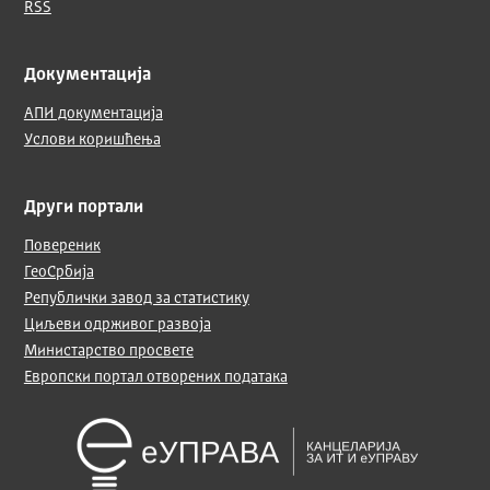
RSS
Документација
АПИ документација
Услови коришћења
Други портали
Повереник
ГеоСрбија
Републички завод за статистику
Циљеви одрживог развоја
Министарство просвете
Европски портал отворених података