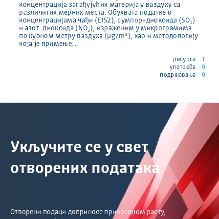
концентрација загађујућих материја у ваздуху са
различитих мерних места. Обухвата податке о
концентрацијама чађи (E152), сумпор-диоксида (SO₂)
и азот-диоксида (NO₂), израженим у микрограмима
по кубном метру ваздуха (µg/m³), као и методологију
која је примење…
ресурса
1
употреба
0
подржавања
0
Укључите се у свет
отворених података
Отворени подаци доприносе привредном расту,