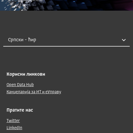
Корисни линкови
Open Data Hub
Канцеларија за ИТ и еУправу
Пратите нас
Twitter
LinkedIn