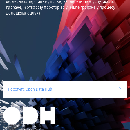
модернизацији јавне управе, квалитетнијим услугама за
грађане, и отварају простор за учешће грађане у процесу
доношења одлука.
Посетите Open Data Hub