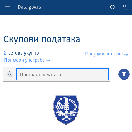
Data.gov.rs
Скупови података
2
сетова укупно
Преузми податкe
Примери употребе