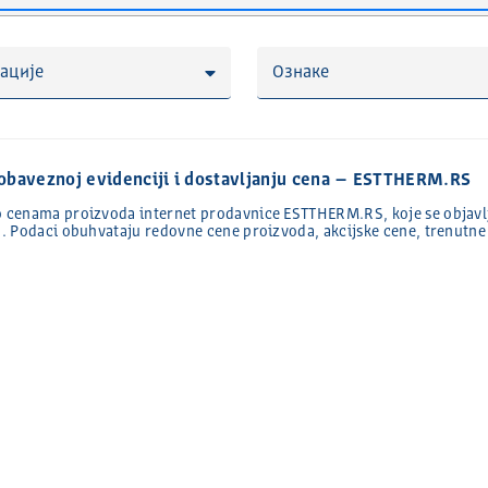
ације
Ознаке
 obaveznoj evidenciji i dostavljanju cena – ESTTHERM.RS
 o cenama proizvoda internet prodavnice ESTTHERM.RS, koje se objavl
na. Podaci obuhvataju redovne cene proizvoda, akcijske cene, trenutn