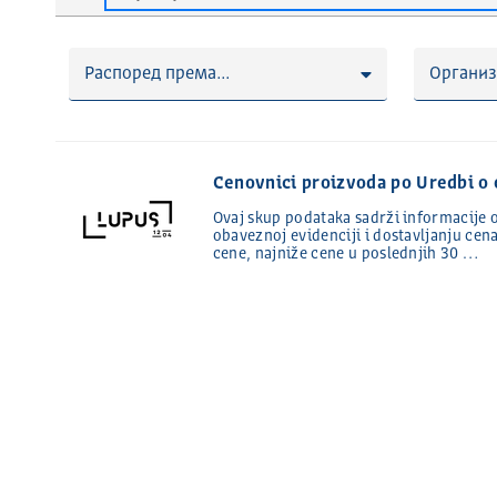
Распоред према...
Организ
Cenovnici proizvoda po Uredbi o
Ovaj skup podataka sadrži informacije
obaveznoj evidenciji i dostavljanju ce
cene, najniže cene u poslednjih 30 …