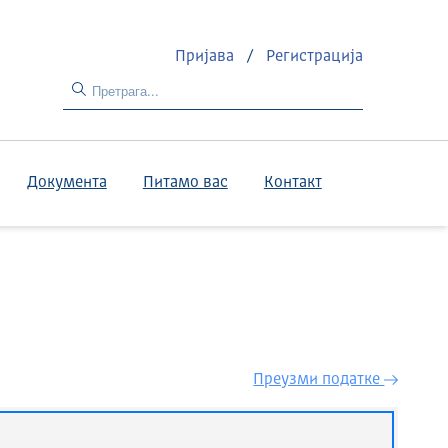
Пријава
/
Регистрација
Документа
Питамо вас
Контакт
Преузми податкe