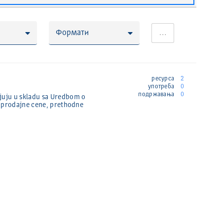
Формати
…
ресурса
2
употреба
0
подржавања
0
juju u skladu sa Uredbom o
e prodajne cene, prethodne