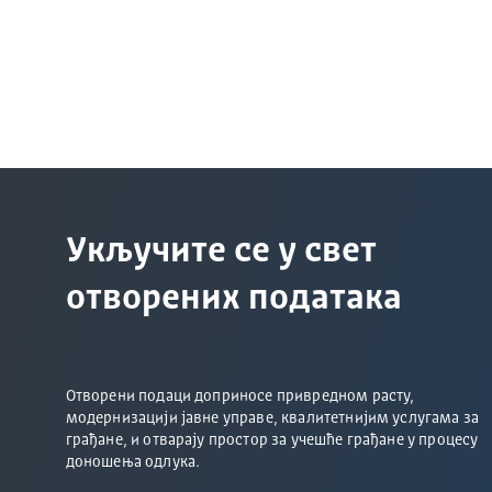
Укључите се у свет
отворених података
Отворени подаци доприносе привредном расту,
модернизацији јавне управе, квалитетнијим услугама за
грађане, и отварају простор за учешће грађане у процесу
доношења одлука.