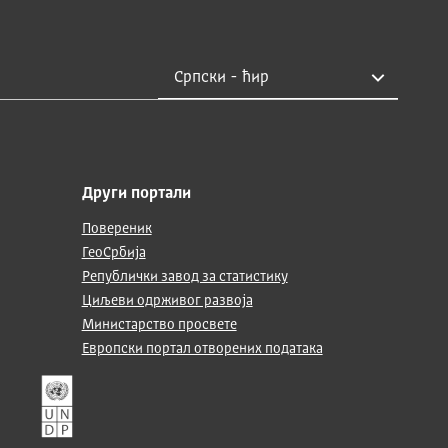
Други портали
Повереник
ГеоСрбија
Републички завод за статистику
Циљеви одрживог развоја
Министарство просвете
Европски портал отворених података