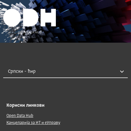
Корисни линкови
Open Data Hub
Канцеларија за ИТ и еУправу