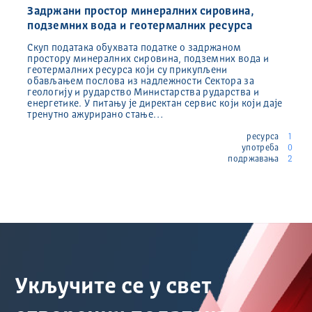
Задржани простор минералних сировина,
подземних вода и геотермалних ресурса
Скуп података обухвата податке о задржаном
простору минералних сировина, подземних вода и
геотермалних ресурса који су прикупљени
обављањем послова из надлежности Сектора за
геологију и рударство Министарства рударства и
енергетике. У питању је директан сервис који који даје
тренутно ажурирано стање…
ресурса
1
употреба
0
подржавања
2
Укључите се у свет