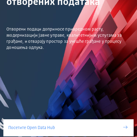
отворених података
Отворени подаци доприносе привредном расту,
модернизацији јавне управе, квалитетнијим услугама за
грађане, и отварају простор за учешће грађане у процесу
доношења одлука.
Посетите Open Data Hub