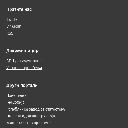
Пратите нас
Twitter
LinkedIn
RSS
Документација
АПИ документација
Услови коришћења
Други портали
Повереник
ГеоСрбија
Републички завод за статистику
Циљеви одрживог развоја
Министарство просвете