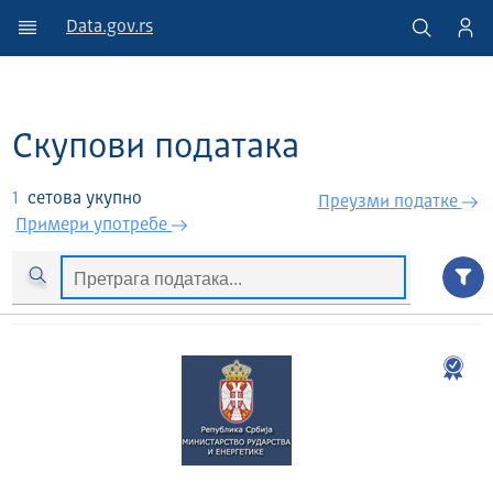
Data.gov.rs
Скупови података
1
сетова укупно
Преузми податкe
Примери употребе