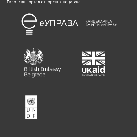
Европски портал отворених података